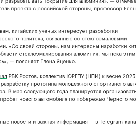
и разрабатывать покрытие для алюминия», — отмеча
тель проекта с российской стороны, профессор Елен
вам, китайских ученых интересует разработки
асского политеха, связанные со стеклоэмалевыми
ми. «Со своей стороны, нам интересны наработки ки
области стеклоэмалирования алюминия, мы пока этим
ь», — поясняет Елена Яценко.
щал
РБК Ростов, коллектив ЮРГПУ (НПИ) к весне 2025
 разработку прототипа молодежного спортивного ав
а. В мае следующего года планируется организоват
 пробег нового автомобиля по побережью Черного мо
ные новости и важная информация — в
Telegram-кана