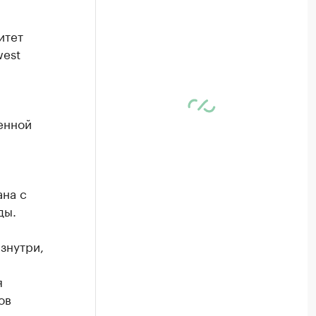
итет
west
енной
ана с
ды.
знутри,
я
ов