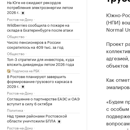
На Юге не ожидают рекордов
потребления электроэнергии летом
2026 г.
Южно-Рос
Ростов-на-Дону
(НПИ) вош
Wildberries сообщила о пожаре на
Normal Un
складе в Екатеринбурге после атаки
Общество
Число пенсионеров в России
Проект ра
сократилось на 409 тыс. за год
коллекти
Общество
адгезией
Топ-3 стратегии для инвестора, куда
вложить дивиденды летом 2026 года
объектов
Подписка на РБК
В Ростове планируют завершить
Как отмет
формирование грузового каркаса в
эмалирова
2029 г.
Ростов-на-Дону
Соглашение о партнерстве ЕАЭС и ОАЭ
«Будем пр
вступит в силу 6 октября
с особым
Политика
подверже
Над тремя районами Ростовской
области уничтожили БПЛА
вопросам
Ростов-на-Дону