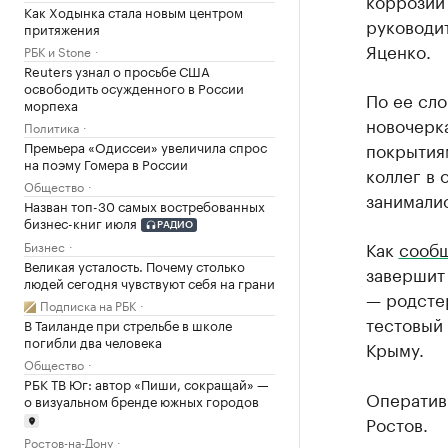
коррозий 
Как Ходынка стала новым центром
руководи
притяжения
Яценко.
РБК и Stone
Reuters узнал о просьбе США
освободить осужденного в России
По ее сло
морпеха
новочерк
Политика
Премьера «Одиссеи» увеличила спрос
покрытия
на поэму Гомера в России
коллег в 
Общество
занималис
Назван топ-30 самых востребованных
бизнес-книг июля
РАДИО
Как
сооб
Бизнес
Великая усталость. Почему столько
завершит
людей сегодня чувствуют себя на грани
— родстер
Подписка на РБК
тестовый
В Таиланде при стрельбе в школе
погибли два человека
Крыму.
Общество
РБК ТВ Юг: автор «Пиши, сокращай» —
Оператив
о визуальном бренде южных городов
Ростов.
Ростов-на-Дону