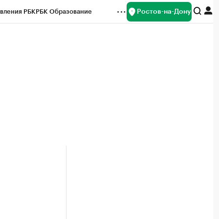
Ростов-на-Дону
вления РБК
РБК Образование
редитные рейтинги
Франшизы
Газета
ок наличной валюты