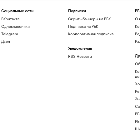
Социальные сети
Подписки
РБ
ВКонтакте
Скрыть баннеры на РБК
О 
Одноклассники
Подписка на РБК
Ко
Telegram
Корпоративная подписка
Ре
Дзен
Ра
Уведомления
RSS Новости
Др
Об
Ко
до
Хо
Ре
Зн
Са
РБ
РБ
Шк