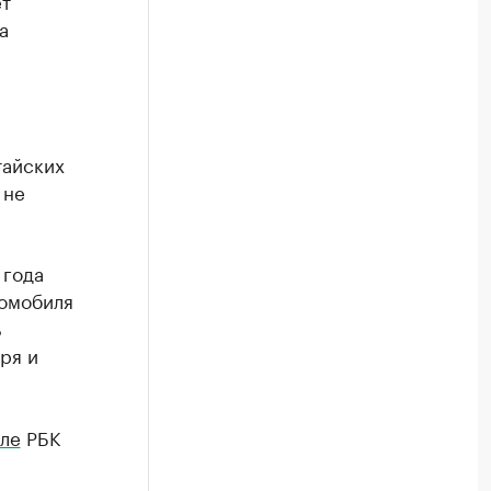
ет
а
тайских
 не
 года
томобиля
ь
ря и
ле
РБК