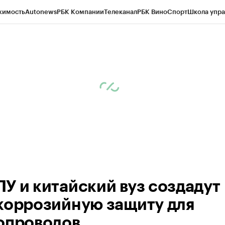
жимость
Autonews
РБК Компании
Телеканал
РБК Вино
Спорт
Школа упра
д
Стиль
Крипто
РБК Бизнес-среда
Дискуссионный клуб
Исследования
К
рагентов
Политика
Экономика
Бизнес
Технологии и медиа
Финансы
Рын
У и китайский вуз создадут
коррозийную защиту для
опроводов