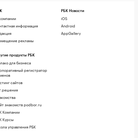
К
РБК Новости
компании
iOS
нтактная информация
Android
дакция
AppGallery
змещение рекламы
угие продукты РБК
лако для бизнеса
рпоративный регистратор
менов
стинг сайтов
г.решения
акомства
йт знакомств podbor.ru
К Компании
К Курсы
ола управления РБК