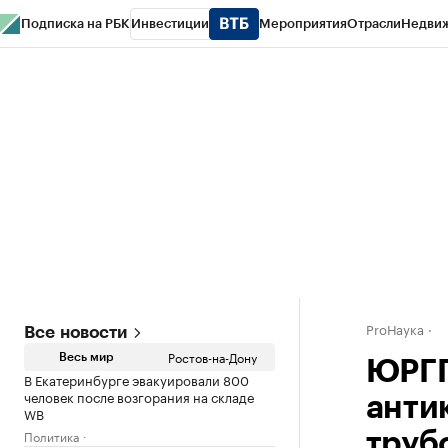
Подписка на РБК
Инвестиции
Мероприятия
Отрасли
Недви
РБК Курсы
РБК Life
Тренды
Визионеры
Национальные проекты
Горо
Спецпроекты СПб
Конференции СПб
Спецпроекты
Проверка конт
ProНаука
Все новости
Ростов-на-Дону
Весь мир
ЮРГП
В Екатеринбурге эвакуировали 800
человек после возгорания на складе
анти
WB
Политика
труб