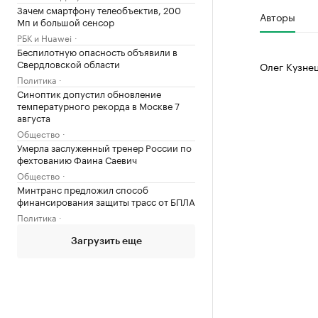
Зачем смартфону телеобъектив, 200
Авторы
Мп и большой сенсор
РБК и Huawei
Беспилотную опасность объявили в
Свердловской области
Олег Кузне
Политика
Синоптик допустил обновление
температурного рекорда в Москве 7
августа
Общество
Умерла заслуженный тренер России по
фехтованию Фаина Саевич
Общество
Минтранс предложил способ
финансирования защиты трасс от БПЛА
Политика
Загрузить еще