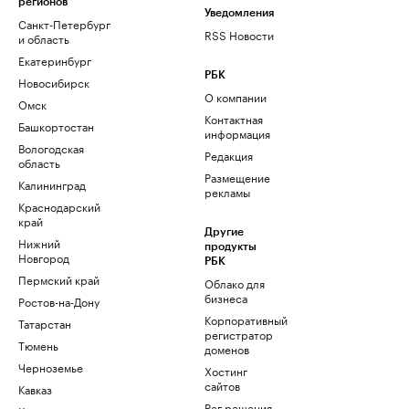
регионов
Уведомления
Санкт-Петербург
RSS Новости
и область
Екатеринбург
РБК
Новосибирск
О компании
Омск
Контактная
Башкортостан
информация
Вологодская
Редакция
область
Размещение
Калининград
рекламы
Краснодарский
край
Другие
Нижний
продукты
Новгород
РБК
Пермский край
Облако для
бизнеса
Ростов-на-Дону
Корпоративный
Татарстан
регистратор
Тюмень
доменов
Черноземье
Хостинг
сайтов
Кавказ
Рег.решения