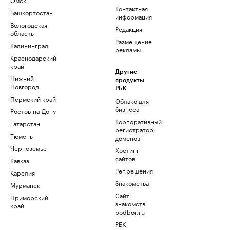
Контактная
Башкортостан
информация
Вологодская
Редакция
область
Размещение
Калининград
рекламы
Краснодарский
край
Другие
Нижний
продукты
Новгород
РБК
Пермский край
Облако для
бизнеса
Ростов-на-Дону
Корпоративный
Татарстан
регистратор
Тюмень
доменов
Черноземье
Хостинг
сайтов
Кавказ
Рег.решения
Карелия
Знакомства
Мурманск
Сайт
Приморский
знакомств
край
podbor.ru
РБК