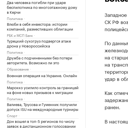
Два человека погибли при ударе
беспилотника по многоэтажному дому
в Керчи
Западное
Политика
СК РФ воз
Влюби в себя инвестора: истории
полицейск
компаний, разместивших облигации
РБК и МСП Банк
Турецкий сухогруз подвергся атаке
По данны
дрона у Новороссийска
железнод
Политика
на старш
Дружба с подчиненными без потери
авторитета. Возможно ли это
на трансп
Образование
территори
Военная операция на Украине. Онлайн
удар в об
Политика
Марокко усилило контроль за границей
Как отмеч
на фоне новых призывов к миграции
Политика
задержан
Валиева, Трусова и Гуменник получили
ранен.
допуск ISU на международные турниры
Спорт
В настоя
Дон вошел в топ-5 регионов по числу
заявок в дистанционном голосовании