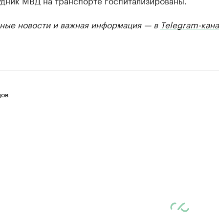
удник МВД на транспорте госпитализированы.
ные новости и важная информация — в
Telegram-кана
цов