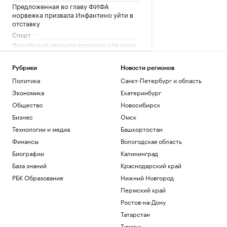
Предложенная во главу ФИФА
норвежка призвала Инфантино уйти в
отставку
Спорт
Финляндия закрыла проходы для дичи
на границе с Россией
Общество
Рубрики
Новости регионов
Что нового построят на Ходынском
Политика
Санкт-Петербург и область
поле
Экономика
Екатеринбург
РБК и Stone
Чему и как сегодня учат топ-
Общество
Новосибирск
менеджеров: тренды EdTech для
Бизнес
Омск
управленцев
Технологии и медиа
Башкортостан
Образование
Финансы
Вологодская область
Как металлургия и горная добыча стали
главными драйверами реального ESG
Биографии
Калининград
Отрасли
База знаний
Краснодарский край
РБК Образование
Нижний Новгород
Загрузить еще
Пермский край
Ростов-на-Дону
Татарстан
Тюмень