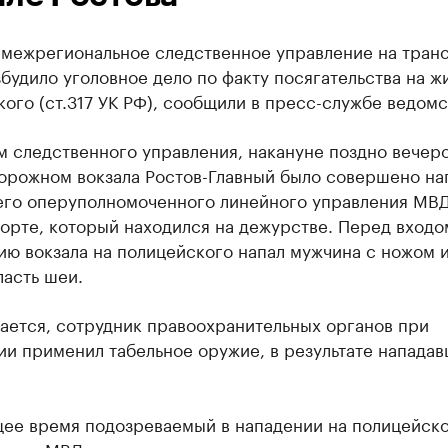
 межрегиональное следственное управление на тран
будило уголовное дело по факту посягательства на ж
ого (ст.317 УК РФ), сообщили в пресс-службе ведомс
м следственного управления, накануне поздно вечер
орожном вокзала Ростов-Главный было совершено на
его оперуполномоченного линейного управления МВ
орте, который находился на дежурстве. Перед входо
ю вокзала на полицейского напал мужчина с ножом 
ласть шеи.
ается, сотрудник правоохранительных органов при
ии применил табельное оружие, в результате напада
щее время подозреваемый в нападении на полицейско