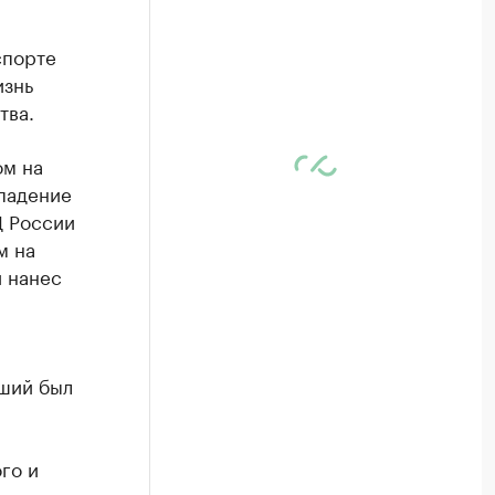
спорте
изнь
тва.
ом на
падение
Д России
м на
и нанес
вший был
го и