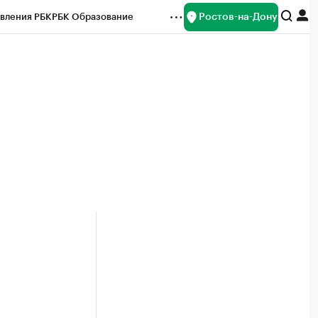
Ростов-на-Дону
вления РБК
РБК Образование
редитные рейтинги
Франшизы
Газета
ок наличной валюты