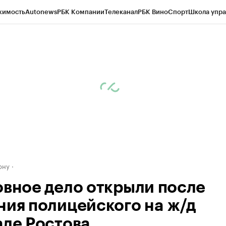
жимость
Autonews
РБК Компании
Телеканал
РБК Вино
Спорт
Школа упра
д
Стиль
Крипто
РБК Бизнес-среда
Дискуссионный клуб
Исследования
К
рагентов
Политика
Экономика
Бизнес
Технологии и медиа
Финансы
Рын
ону
овное дело открыли после
ния полицейского на ж/д
але Ростова