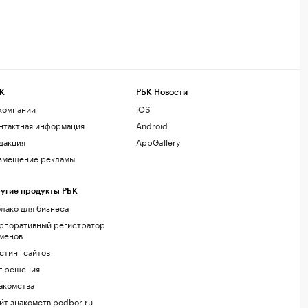
К
РБК Новости
компании
iOS
нтактная информация
Android
дакция
AppGallery
змещение рекламы
угие продукты РБК
лако для бизнеса
рпоративный регистратор
менов
стинг сайтов
г.решения
акомства
йт знакомств podbor.ru