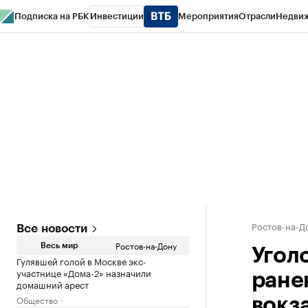
Подписка на РБК
Инвестиции
Мероприятия
Отрасли
Недви
РБК Курсы
РБК Life
Тренды
Визионеры
Национальные проекты
Горо
Спецпроекты СПб
Конференции СПб
Спецпроекты
Проверка конт
Ростов-на-Д
Все новости
Ростов-на-Дону
Весь мир
Угол
Гулявшей голой в Москве экс-
участнице «Дома-2» назначили
ране
домашний арест
Общество
вокз