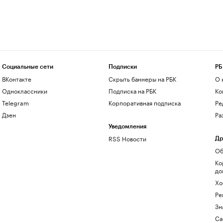
Социальные сети
Подписки
РБ
ВКонтакте
Скрыть баннеры на РБК
О 
Одноклассники
Подписка на РБК
Ко
Telegram
Корпоративная подписка
Ре
Дзен
Ра
Уведомления
RSS Новости
Др
Об
Ко
до
Хо
Ре
Зн
Са