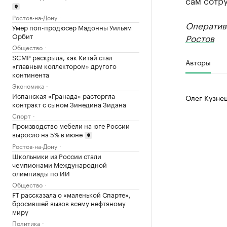
сам сотр
Ростов-на-Дону
Оператив
Умер поп-продюсер Мадонны Уильям
Орбит
Ростов
Общество
SCMP раскрыла, как Китай стал
Авторы
«главным коллектором» другого
континента
Экономика
Испанская «Гранада» расторгла
Олег Кузне
контракт с сыном Зинедина Зидана
Спорт
Производство мебели на юге России
выросло на 5% в июне
Ростов-на-Дону
Школьники из России стали
чемпионами Международной
олимпиады по ИИ
Общество
FT рассказала о «маленькой Спарте»,
бросившей вызов всему нефтяному
миру
Политика