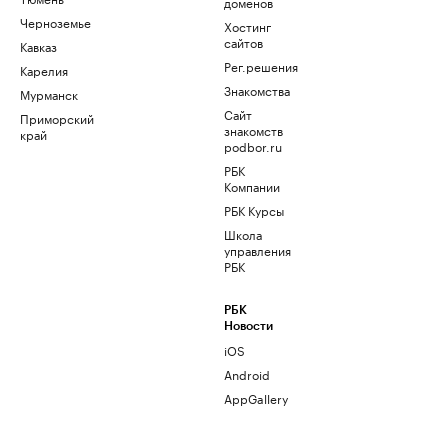
доменов
Черноземье
Хостинг
сайтов
Кавказ
Рег.решения
Карелия
Знакомства
Мурманск
Сайт
Приморский
знакомств
край
podbor.ru
РБК
Компании
РБК Курсы
Школа
управления
РБК
РБК
Новости
iOS
Android
AppGallery