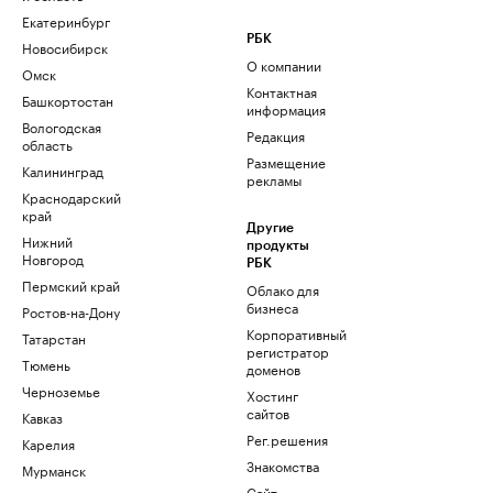
Екатеринбург
РБК
Новосибирск
О компании
Омск
Контактная
Башкортостан
информация
Вологодская
Редакция
область
Размещение
Калининград
рекламы
Краснодарский
край
Другие
Нижний
продукты
Новгород
РБК
Пермский край
Облако для
бизнеса
Ростов-на-Дону
Корпоративный
Татарстан
регистратор
Тюмень
доменов
Черноземье
Хостинг
сайтов
Кавказ
Рег.решения
Карелия
Знакомства
Мурманск
Сайт