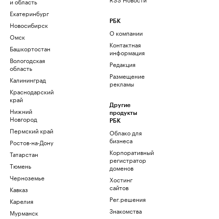
и область
Екатеринбург
РБК
Новосибирск
О компании
Омск
Контактная
Башкортостан
информация
Вологодская
Редакция
область
Размещение
Калининград
рекламы
Краснодарский
край
Другие
Нижний
продукты
Новгород
РБК
Пермский край
Облако для
бизнеса
Ростов-на-Дону
Корпоративный
Татарстан
регистратор
Тюмень
доменов
Черноземье
Хостинг
сайтов
Кавказ
Рег.решения
Карелия
Знакомства
Мурманск