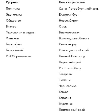
Рубрики
Новости регионов
Политика
Политика
Санкт-Петербург и область
Четыре человека погибли при взрыве в
автобусе в Сирии
Экономика
Екатеринбург
Общество
Общество
Новосибирск
В Африке поддержали Инфантино
Бизнес
Омск
после скандала с продажей прав ЧМ
Технологии и медиа
Башкортостан
Спорт
Финансы
Вологодская область
Запасы газа в Европе на минимуме. Что
будет зимой
Биографии
Калининград
Подписка на РБК
База знаний
Краснодарский край
Экс-глава Mind Money признала вину
РБК Образование
Нижний Новгород
по «делу брокеров» о хищении ₽7 млрд
Пермский край
Финансы
Ростов-на-Дону
Как изучали Луну: от изобретения
телескопа до высадки. Видео РБК
Татарстан
Общество
Тюмень
Черноземье
Загрузить еще
Кавказ
Карелия
Мурманск
Приморский край