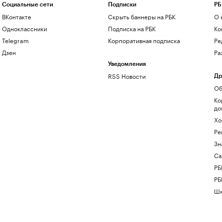
Социальные сети
Подписки
РБ
ВКонтакте
Скрыть баннеры на РБК
О 
Одноклассники
Подписка на РБК
Ко
Telegram
Корпоративная подписка
Ре
Дзен
Ра
Уведомления
RSS Новости
Др
Об
Ко
до
Хо
Ре
Зн
Са
РБ
РБ
Шк