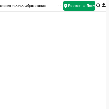
Ростов-на-Дону
вления РБК
РБК Образование
редитные рейтинги
Франшизы
Газета
ок наличной валюты