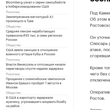
Bloomberg узнал о серии самоубийств
в Киберкомандовании США
Политика
Под Камен
Землетрясение магнитудой 4,1
Об этом в
произошло в Туве
Ростовск
Общество
Средняя пенсия неработающих
превысила ₽35 тыс. в семи регионах
Он уточни
России
Слюсарь
Общество
атаке, п
США ввели санкции в отношении
военного атташе Кубы в России
сгоревши
Политика
Власти Венесуэлы и оппозиция начали
Кроме тог
переговоры спустя неделю задержки
чего без 
Политика
Прощание с олимпийским чемпионом
отключен
Иваном Едешко пройдет 7 августа в
Москве
Оператив
Общество
Ростов.
В США в аэропорту задержали
мужчину, угрожавшего взорвать бомбу
на рейсе
Авторы