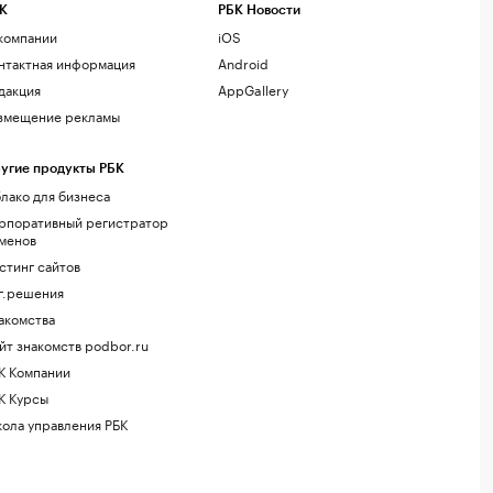
К
РБК Новости
компании
iOS
нтактная информация
Android
дакция
AppGallery
змещение рекламы
угие продукты РБК
лако для бизнеса
рпоративный регистратор
менов
стинг сайтов
г.решения
акомства
йт знакомств podbor.ru
К Компании
К Курсы
ола управления РБК