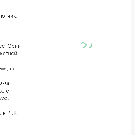
лотник.
нее Юрий
акетной
м, нет.
з-за
ос с
ура.
ле
РБК