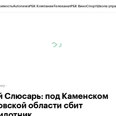
жимость
Autonews
РБК Компании
Телеканал
РБК Вино
Спорт
Школа упра
д
Стиль
Крипто
РБК Бизнес-среда
Дискуссионный клуб
Исследования
К
рагентов
Политика
Экономика
Бизнес
Технологии и медиа
Финансы
Рын
ону
 Слюсарь: под Каменском
овской области сбит
илотник