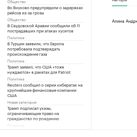
Общество
Во Внуково предупредили о задержках
рейсов из-за грозы
Общество
Алина Андр
В Саудовской Аравии сообщили об 11
пострадавших при атаках хуситов
Политика
В Турции заявили, что Европа
потребовала подтверждать
происхождение газа
Политика
Трамп заявил, что США «тоже
нуждаются» в ракетах для Patriot
Политика
Reuters сообщил о серии кибератак на
крупнейшие финансовые компании
США
Новая категория
Трамп подписал указы,
ограничивающие право на
гражданство по рождению
Политика
В Пензенской области ввели план
«Ковер»