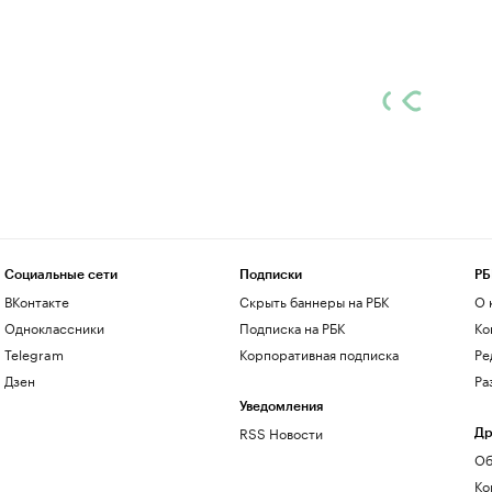
Социальные сети
Подписки
РБ
ВКонтакте
Скрыть баннеры на РБК
О 
Одноклассники
Подписка на РБК
Ко
Telegram
Корпоративная подписка
Ре
Дзен
Ра
Уведомления
RSS Новости
Др
Об
Ко