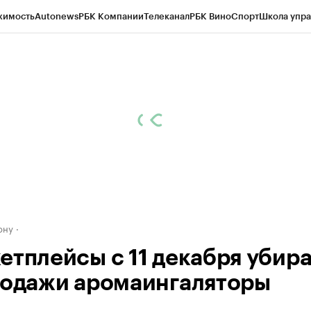
жимость
Autonews
РБК Компании
Телеканал
РБК Вино
Спорт
Школа упра
д
Стиль
Крипто
РБК Бизнес-среда
Дискуссионный клуб
Исследования
К
рагентов
Политика
Экономика
Бизнес
Технологии и медиа
Финансы
Рын
ону
етплейсы с 11 декабря убир
родажи аромаингаляторы