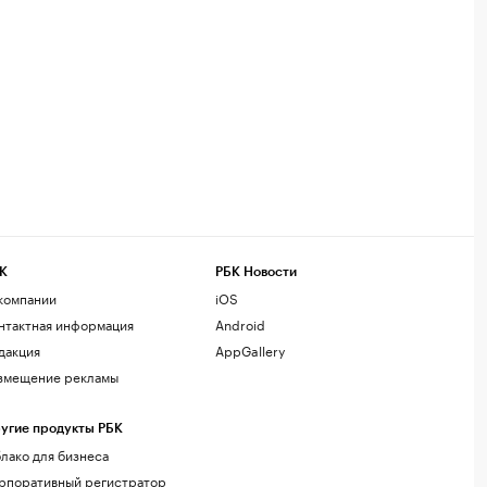
К
РБК Новости
компании
iOS
нтактная информация
Android
дакция
AppGallery
змещение рекламы
угие продукты РБК
лако для бизнеса
рпоративный регистратор