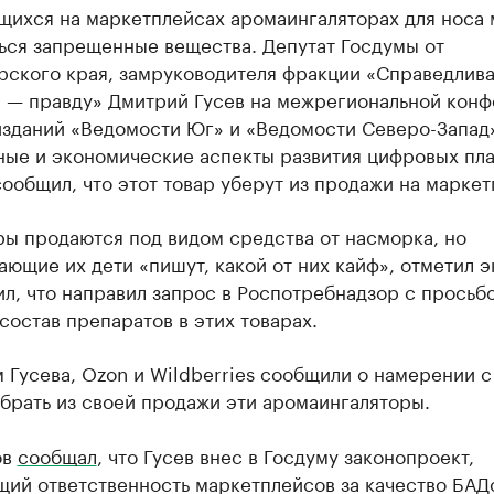
щихся на маркетплейсах аромаингаляторах для носа 
ься запрещенные вещества. Депутат Госдумы от
рского края, замруководителя фракции «Справедлив
а — правду» Дмитрий Гусев на межрегиональной кон
изданий «Ведомости Юг» и «Ведомости Северо-Запад
ные и экономические аспекты развития цифровых пл
ообщил, что этот товар уберут из продажи на маркет
ры продаются под видом средства от насморка, но
ющие их дети «пишут, какой от них кайф», отметил э
л, что направил запрос в Роспотребнадзор с просьб
состав препаратов в этих товарах.
 Гусева, Ozon и Wildberries сообщили о намерении с 
брать из своей продажи эти аромаингаляторы.
ов
сообщал
, что Гусев внес в Госдуму законопроект,
ий ответственность маркетплейсов за качество БАД