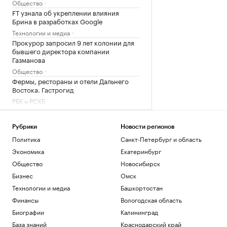
Общество
FT узнала об укреплении влияния
Брина в разработках Google
Технологии и медиа
Прокурор запросил 9 лет колонии для
бывшего директора компании
Газманова
Общество
Фермы, рестораны и отели Дальнего
Востока. Гастрогид
РБК и РСХБ
Турция, Саудовская Аравия и Пакистан
подписали договор о взаимной
обороне
Рубрики
Новости регионов
Политика
Санкт-Петербург и область
Политика
Российский пловец заявил, что в
Экономика
Екатеринбург
Париже на ЧЕ «воняет мочой и
Общество
Новосибирск
помойками»
Бизнес
Омск
Спорт
Технологии и медиа
Башкортостан
Загрузить еще
Финансы
Вологодская область
Биографии
Калининград
База знаний
Краснодарский край