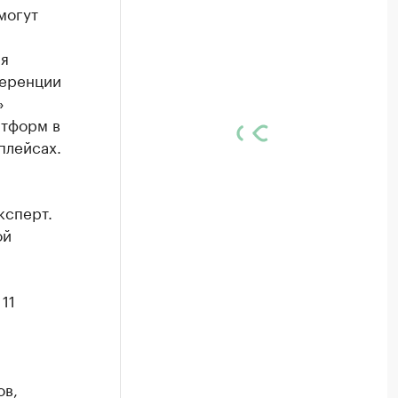
могут
ая
ференции
»
атформ в
плейсах.
ксперт.
ой
11
ов,