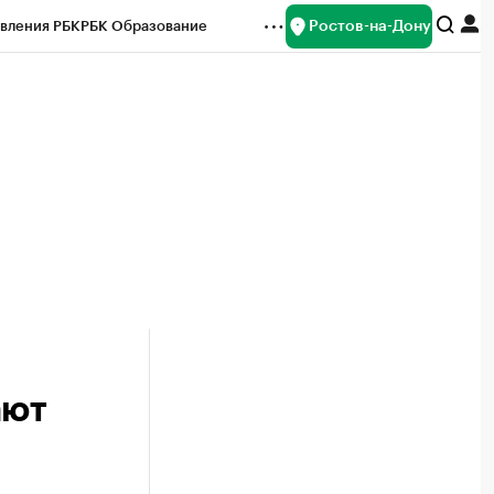
Ростов-на-Дону
вления РБК
РБК Образование
редитные рейтинги
Франшизы
Газета
ок наличной валюты
ают