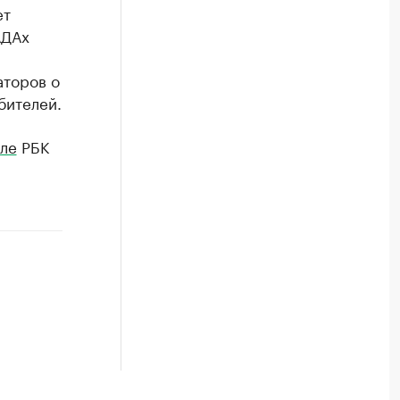
ет
АДАх
аторов о
бителей.
ле
РБК