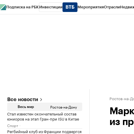
Подписка на РБК
Инвестиции
Мероприятия
Отрасли
Недви
РБК Курсы
РБК Life
Тренды
Визионеры
Национальные проекты
Горо
Спецпроекты СПб
Конференции СПб
Спецпроекты
Проверка конт
Ростов-на-Д
Все новости
Ростов-на-Дону
Весь мир
Марк
Стал известен окончательный состав
юниоров на этап Гран-при ISU в Китае
из п
Спорт
Регбийный клуб из Франции подвергся