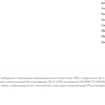
до
Хо
Ре
Зн
Са
РБ
РБ
Шк
ения и материалы информационного агентства «РБК» (свидетельство о 
овых коммуникаций (Роскомнадзор) 09.12.2015 за номером ИА №ФС77-63848) 
 связи, информационных технологий и массовых коммуникаций (Роскомнадз