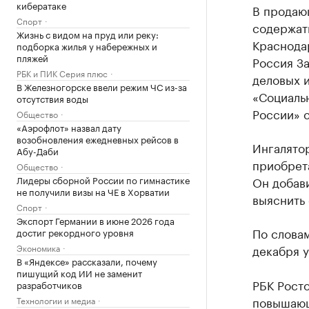
кибератаке
В продаю
Спорт
содержат
Жизнь с видом на пруд или реку:
Краснода
подборка жилья у набережных и
пляжей
Россия З
РБК и ПИК Серия плюс
деловых 
В Железногорске ввели режим ЧС из-за
«Социаль
отсутствия воды
России» с
Общество
«Аэрофлот» назвал дату
возобновления ежедневных рейсов в
Ингалято
Абу-Даби
приобрета
Общество
Лидеры сборной России по гимнастике
Он добави
не получили визы на ЧЕ в Хорватии
выяснить 
Спорт
Экспорт Германии в июне 2026 года
По словам
достиг рекордного уровня
Экономика
декабря у
В «Яндексе» рассказали, почему
пишущий код ИИ не заменит
РБК Рост
разработчиков
повышающ
Технологии и медиа