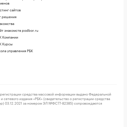
менов
стинг сайтов
г.решения
акомства
йт знакомств podbor.ru
К Компании
К Курсы
ола управления РБК
регистрации средства массовой информации выдано Федеральной
и сетевого издания «РБК» (свидетельство о регистрации средства
ор) 03.12.2021 за номером ЭЛ №ФС77-82385) сопровождаются