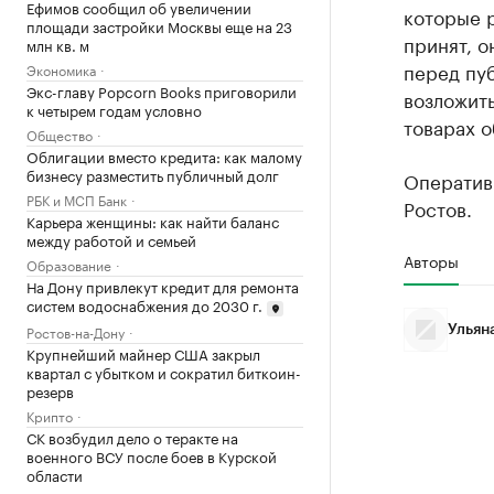
Ефимов сообщил об увеличении
которые р
площади застройки Москвы еще на 23
принят, 
млн кв. м
перед пу
Экономика
Экс-главу Popcorn Books приговорили
возложить
к четырем годам условно
товарах 
Общество
Облигации вместо кредита: как малому
бизнесу разместить публичный долг
Оператив
РБК и МСП Банк
Ростов.
Карьера женщины: как найти баланс
между работой и семьей
Авторы
Образование
На Дону привлекут кредит для ремонта
систем водоснабжения до 2030 г.
Ростов-на-Дону
Ульян
Крупнейший майнер США закрыл
квартал с убытком и сократил биткоин-
резерв
Крипто
СК возбудил дело о теракте на
военного ВСУ после боев в Курской
области