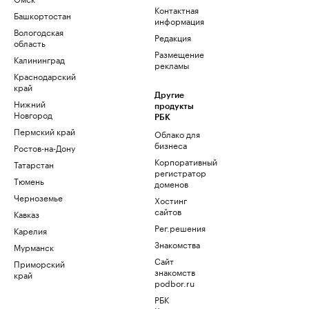
Контактная
Башкортостан
информация
Вологодская
Редакция
область
Размещение
Калининград
рекламы
Краснодарский
край
Другие
Нижний
продукты
Новгород
РБК
Пермский край
Облако для
бизнеса
Ростов-на-Дону
Корпоративный
Татарстан
регистратор
Тюмень
доменов
Черноземье
Хостинг
сайтов
Кавказ
Рег.решения
Карелия
Знакомства
Мурманск
Сайт
Приморский
знакомств
край
podbor.ru
РБК