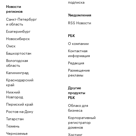
подписка
Новости
регионов
Уведомления
Санкт-Петербург
RSS Новости
и область
Екатеринбург
РБК
Новосибирск
О компании
Омск
Контактная
Башкортостан
информация
Вологодская
Редакция
область
Размещение
Калининград
рекламы
Краснодарский
край
Другие
Нижний
продукты
Новгород
РБК
Пермский край
Облако для
бизнеса
Ростов-на-Дону
Корпоративный
Татарстан
регистратор
Тюмень
доменов
Черноземье
Хостинг