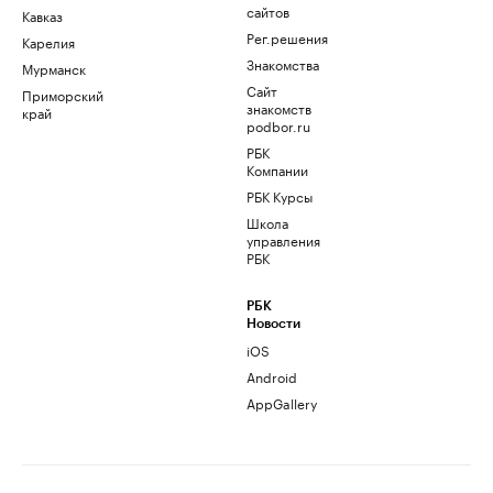
сайтов
Кавказ
Рег.решения
Карелия
Знакомства
Мурманск
Сайт
Приморский
знакомств
край
podbor.ru
РБК
Компании
РБК Курсы
Школа
управления
РБК
РБК
Новости
iOS
Android
AppGallery