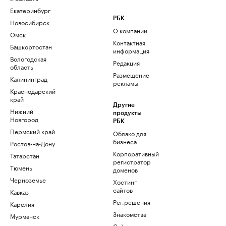
Екатеринбург
РБК
Новосибирск
О компании
Омск
Контактная
Башкортостан
информация
Вологодская
Редакция
область
Размещение
Калининград
рекламы
Краснодарский
край
Другие
Нижний
продукты
Новгород
РБК
Пермский край
Облако для
бизнеса
Ростов-на-Дону
Корпоративный
Татарстан
регистратор
Тюмень
доменов
Черноземье
Хостинг
сайтов
Кавказ
Рег.решения
Карелия
Знакомства
Мурманск
Сайт