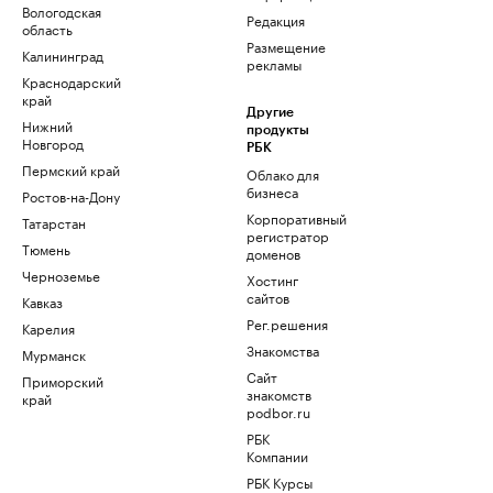
Вологодская
Редакция
область
Размещение
Калининград
рекламы
Краснодарский
край
Другие
Нижний
продукты
Новгород
РБК
Пермский край
Облако для
бизнеса
Ростов-на-Дону
Корпоративный
Татарстан
регистратор
Тюмень
доменов
Черноземье
Хостинг
сайтов
Кавказ
Рег.решения
Карелия
Знакомства
Мурманск
Сайт
Приморский
знакомств
край
podbor.ru
РБК
Компании
РБК Курсы