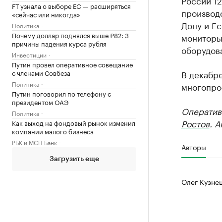
России 1
FT узнала о выборе ЕС — расширяться
производ
«сейчас или никогда»
Дону и Ес
Политика
Почему доллар поднялся выше ₽82: 3
мониторы
причины падения курса рубля
оборудов
Инвестиции
Путин провел оперативное совещание
В декабре
с членами Совбеза
Политика
многопроф
Путин поговорил по телефону с
президентом ОАЭ
Оператив
Политика
Ростов
. 
Как выход на фондовый рынок изменил
компании малого бизнеса
РБК и МСП Банк
Авторы
Загрузить еще
Олег Кузне