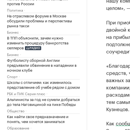
нашу ком
против России
целом», —
Политика
На отраслевом форуме в Москве
обсудили проблемы и перспективы
При прио
рынка такси
двойной к
Бизнес
на прибыл
В ТПП объяснили, зачем нужно
изменить процедуру банкротства
подтолкне
селлеров
РАДИО
соучреди
Бизнес
Футболисту сборной Англии
«Благода
предъявили обвинение в нападении в
ночном клубе
средств, 
Спорт
важных за
Школы с отличием: как изменилось
компании
представление об учебе рядом с домом
расходами
РБК и ПИК Серия плюс
Альпинисты за год не сумели добраться
тем самы
до тела Наговициной на пике Победы
Кузнецов.
Общество
Как найти свое предназначение и
понять, чем хочется заниматься
Как
сооб
Образование