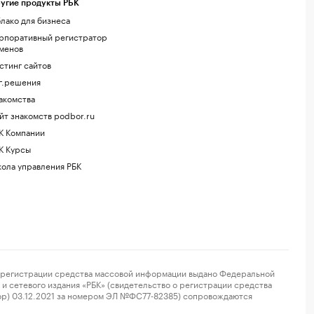
угие продукты РБК
лако для бизнеса
рпоративный регистратор
менов
стинг сайтов
г.решения
акомства
йт знакомств podbor.ru
К Компании
К Курсы
ола управления РБК
регистрации средства массовой информации выдано Федеральной
и сетевого издания «РБК» (свидетельство о регистрации средства
ор) 03.12.2021 за номером ЭЛ №ФС77-82385) сопровождаются