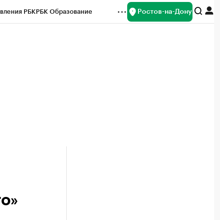
Ростов-на-Дону
вления РБК
РБК Образование
редитные рейтинги
Франшизы
Газета
ок наличной валюты
го»