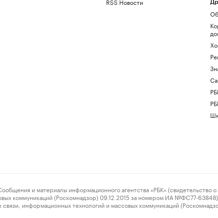
RSS Новости
Др
Об
Ко
до
Хо
Ре
Зн
Са
РБ
РБ
Шк
ения и материалы информационного агентства «РБК» (свидетельство о 
овых коммуникаций (Роскомнадзор) 09.12.2015 за номером ИА №ФС77-63848) 
 связи, информационных технологий и массовых коммуникаций (Роскомнадз