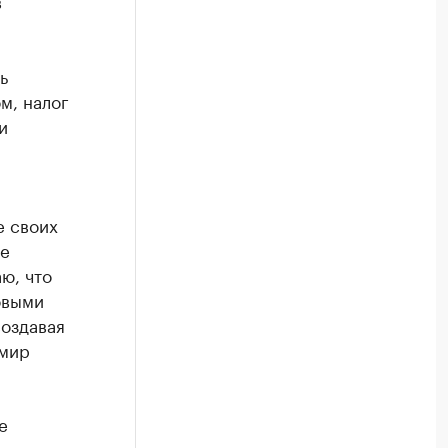
в
ь
м, налог
и
е своих
ие
ю, что
овыми
создавая
имир
е