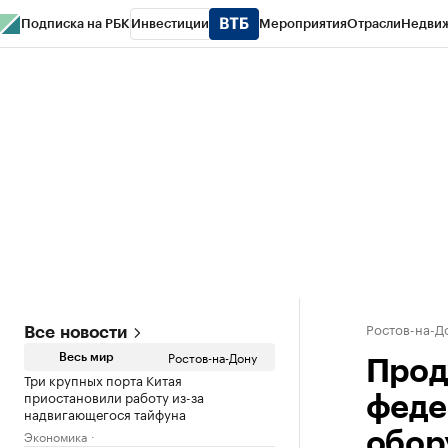
Подписка на РБК
Инвестиции
Мероприятия
Отрасли
Недви
РБК Курсы
РБК Life
Тренды
Визионеры
Национальные проекты
Горо
Спецпроекты СПб
Конференции СПб
Спецпроекты
Проверка конт
Ростов-на-Д
Все новости
Ростов-на-Дону
Весь мир
Прод
Три крупных порта Китая
приостановили работу из-за
феде
надвигающегося тайфуна
Экономика
обор