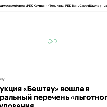
жимость
Autonews
РБК Компании
Телеканал
РБК Вино
Спорт
Школа упра
д
Стиль
Крипто
РБК Бизнес-среда
Дискуссионный клуб
Исследования
К
рагентов
Политика
Экономика
Бизнес
Технологии и медиа
Финансы
Рын
ону
укция «Бештау» вошла в
ральный перечень «льготно
удования