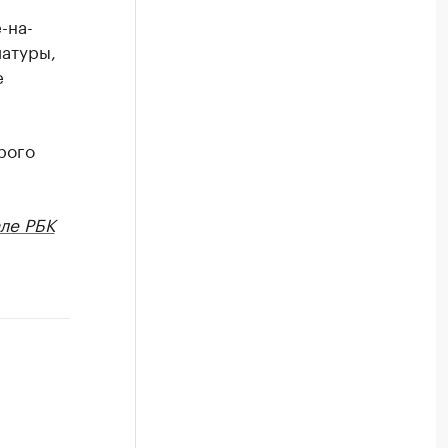
-на-
иатуры,
е
рого
ле РБК