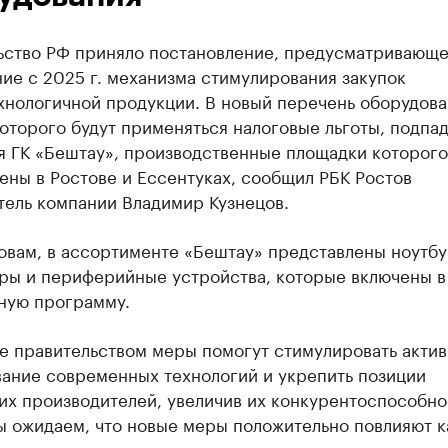
ьство РФ приняло постановление, предусматривающ
ие с 2025 г. механизма стимулирования закупок
хнологичной продукции. В новый перечень оборудова
оторого будут применяться налоговые льготы, подпад
я ГК «Бештау», производственные площадки которого
ны в Ростове и Ессентуках, сообщил РБК Ростов
тель компании Владимир Кузнецов.
овам, в ассортименте «Бештау» представлены ноутбу
ры и периферийные устройства, которые включены в
ную программу.
е правительством меры помогут стимулировать акти
вание современных технологий и укрепить позиции
их производителей, увеличив их конкурентоспособно
ы ожидаем, что новые меры положительно повлияют к