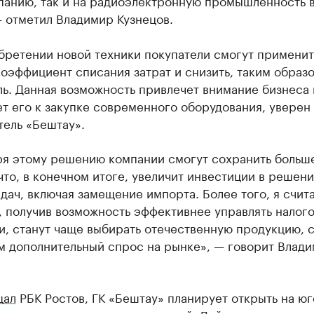
панию, так и на радиоэлектронную промышленность 
 отметил Владимир Кузнецов.
бретении новой техники покупатели смогут применит
оэффициент списания затрат и снизить, таким образо
ь. Данная возможность привлечет внимание бизнеса 
т его к закупке современного оборудования, уверен
тель «Бештау».
ря этому решению компании смогут сохранить больш
что, в конечном итоге, увеличит инвестиции в решен
дач, включая замещение импорта. Более того, я счита
, получив возможность эффективнее управлять налог
, станут чаще выбирать отечественную продукцию, 
м дополнительный спрос на рынке», — говорит Влад
щал
РБК Ростов, ГК «Бештау» планирует открыть на юг