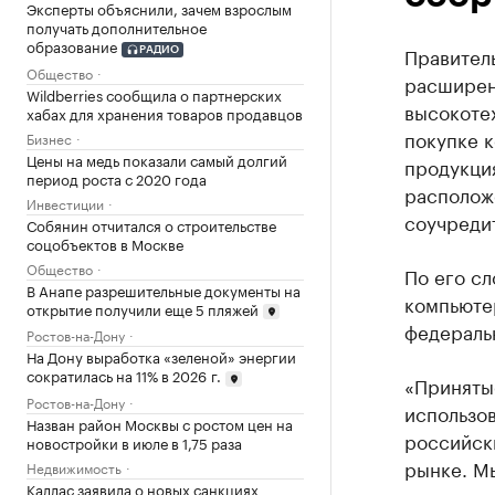
Эксперты объяснили, зачем взрослым
получать дополнительное
образование
Правител
РАДИО
Общество
расширен
Wildberries сообщила о партнерских
высокоте
хабах для хранения товаров продавцов
покупке к
Бизнес
Цены на медь показали самый долгий
продукци
период роста с 2020 года
расположе
Инвестиции
соучреди
Собянин отчитался о строительстве
соцобъектов в Москве
Общество
По его сл
В Анапе разрешительные документы на
компьюте
открытие получили еще 5 пляжей
федераль
Ростов-на-Дону
На Дону выработка «зеленой» энергии
сократилась на 11% в 2026 г.
«Приняты
Ростов-на-Дону
использо
Назван район Москвы с ростом цен на
российск
новостройки в июле в 1,75 раза
рынке. М
Недвижимость
Каллас заявила о новых санкциях