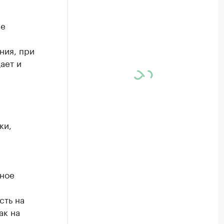
ее
ния, при
ает и
ки,
вное
сть на
ак на