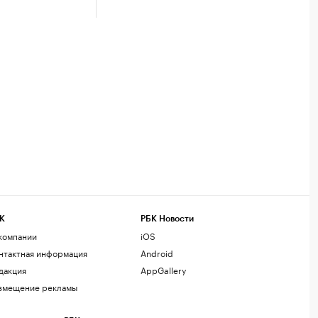
К
РБК Новости
компании
iOS
нтактная информация
Android
дакция
AppGallery
змещение рекламы