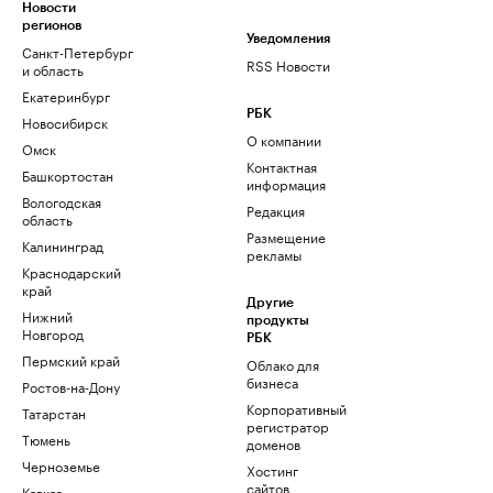
Новости
регионов
Уведомления
Санкт-Петербург
RSS Новости
и область
Екатеринбург
РБК
Новосибирск
О компании
Омск
Контактная
Башкортостан
информация
Вологодская
Редакция
область
Размещение
Калининград
рекламы
Краснодарский
край
Другие
Нижний
продукты
Новгород
РБК
Пермский край
Облако для
бизнеса
Ростов-на-Дону
Корпоративный
Татарстан
регистратор
Тюмень
доменов
Черноземье
Хостинг
сайтов
Кавказ