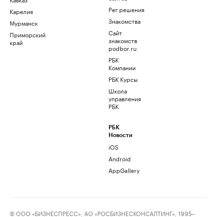
Рег.решения
Карелия
Знакомства
Мурманск
Сайт
Приморский
знакомств
край
podbor.ru
РБК
Компании
РБК Курсы
Школа
управления
РБК
РБК
Новости
iOS
Android
AppGallery
© ООО «БИЗНЕСПРЕСС», АО «РОСБИЗНЕСКОНСАЛТИНГ», 1995–