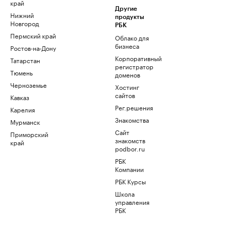
край
Другие
Нижний
продукты
Новгород
РБК
Пермский край
Облако для
бизнеса
Ростов-на-Дону
Корпоративный
Татарстан
регистратор
Тюмень
доменов
Черноземье
Хостинг
сайтов
Кавказ
Рег.решения
Карелия
Знакомства
Мурманск
Сайт
Приморский
знакомств
край
podbor.ru
РБК
Компании
РБК Курсы
Школа
управления
РБК