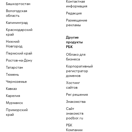
Контактная
Башкортостан
информация
Вологодская
Редакция
область
Размещение
Калининград
рекламы
Краснодарский
край
Другие
Нижний
продукты
Новгород
РБК
Пермский край
Облако для
бизнеса
Ростов-на-Дону
Корпоративный
Татарстан
регистратор
Тюмень
доменов
Черноземье
Хостинг
сайтов
Кавказ
Рег.решения
Карелия
Знакомства
Мурманск
Сайт
Приморский
знакомств
край
podbor.ru
РБК
Компании