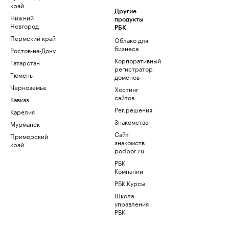
край
Другие
Нижний
продукты
Новгород
РБК
Пермский край
Облако для
бизнеса
Ростов-на-Дону
Корпоративный
Татарстан
регистратор
Тюмень
доменов
Черноземье
Хостинг
сайтов
Кавказ
Рег.решения
Карелия
Знакомства
Мурманск
Сайт
Приморский
знакомств
край
podbor.ru
РБК
Компании
РБК Курсы
Школа
управления
РБК