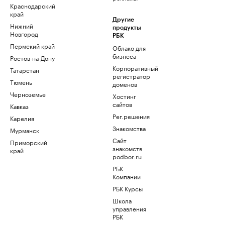
Краснодарский
край
Другие
Нижний
продукты
Новгород
РБК
Пермский край
Облако для
бизнеса
Ростов-на-Дону
Корпоративный
Татарстан
регистратор
Тюмень
доменов
Черноземье
Хостинг
сайтов
Кавказ
Рег.решения
Карелия
Знакомства
Мурманск
Сайт
Приморский
знакомств
край
podbor.ru
РБК
Компании
РБК Курсы
Школа
управления
РБК