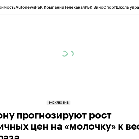
жимость
Autonews
РБК Компании
Телеканал
РБК Вино
Спорт
Школа упра
д
Стиль
Крипто
РБК Бизнес-среда
Дискуссионный клуб
Исследования
К
рагентов
Политика
Экономика
Бизнес
Технологии и медиа
Финансы
Рын
ЭКСКЛЮЗИВ
ону прогнозируют рост
ичных цен на «молочку» к ве
 раза