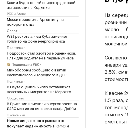
Каким будет новый эпицентр деловой
активности на Ходынке
РБК и Stone
На середи
Месси прилетел в Аргентину на
розничные
похороны отца
масло — б
Спорт
производи
WSJ раскрыла, чем Куба заменяет
топливо на фоне энергокризиса
молочной 
Политика
Подросток стал жертвой мошенников.
Согласно
План для родителей в первые 24 часа
января уд
Подписка на РБК
Минобороны сообщило о взятии
2,5%, сме
Васютинского и Торецкого в ДНР
стоимость
Политика
В Сеуте оценили число оставшихся
нелегальных мигрантов из Марокко
К весне 2
Общество
1,5 раза,
В Британии изменили энергопроект на
топ-менед
£430 млн из-за «могилы» эльфа Добби
отметку 1
Экономика
сметаны п
Новые лица южного рынка: кто
покупает недвижимость в ЮФО и