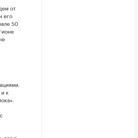
дем от
и его
евле 50
егионе
не
тациями.
 и к
лока».
с
ь его в