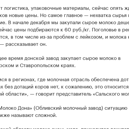
 логистика, упаковочные материалы, сейчас опять ж
ов новые цены. Но самое главное — нехватка сырья 
ие. В начале декабря мы закупали сырое молоко деш
сейчас цены подбираются к 60 руб./кг. Поголовье в р
ся, в том числе из-за проблем с лейкозом, и молока 
 — рассказывает он.
ее время донской завод закупает сырое молоко в
рском и Ставропольском краях.
ся в регионах, где молочная отрасль обеспечена до
х без дотаций коров нет, к сожалению, это относится
й области», — говорит представитель «Сальского мо
Молоко Дона» (Обливский молочный завод) ситуацию 
акже называют сложной.
ской области молока очень мало, приходится докупат