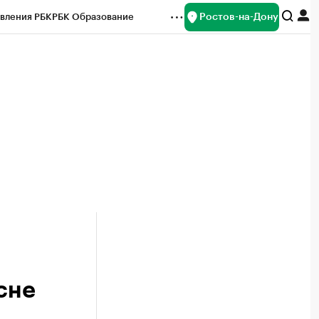
Ростов-на-Дону
вления РБК
РБК Образование
редитные рейтинги
Франшизы
Газета
ок наличной валюты
сне