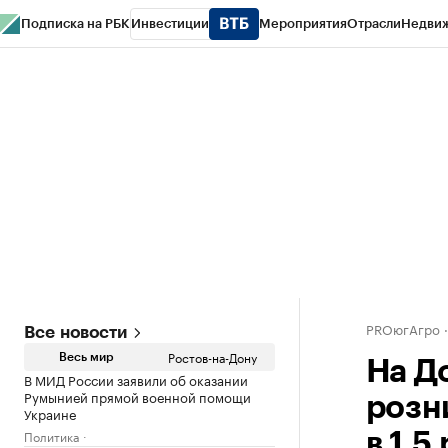
Подписка на РБК
Инвестиции
Мероприятия
Отрасли
Недви
РБК Курсы
РБК Life
Тренды
Визионеры
Национальные проекты
Горо
Спецпроекты СПб
Конференции СПб
Спецпроекты
Проверка конт
PROюгАгро
Все новости
Ростов-на-Дону
Весь мир
На Д
В МИД России заявили об оказании
Румынией прямой военной помощи
розн
Украине
Политика
в 1,5