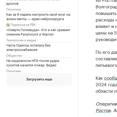
дронов
Волгоград
Политика
повышать 
Как за 6 недель настроить свой мозг на
жизнь мечты — идеи нейрохирурга
расходы н
Подписка на РБК
влияет и 
«Смерть Голливуда». Кто и как срывает
цены на 5
слияние Paramount и Warner
руководи
Технологии и медиа
Часть Одессы осталась без
электроснабжения
По его да
Общество
составляе
На саудовском НПЗ после удара
питьевого
хуситов начался пожар. Видео
Политика
Как
сооб
Загрузить еще
2024 год
области п
Оператив
Ростов
. 