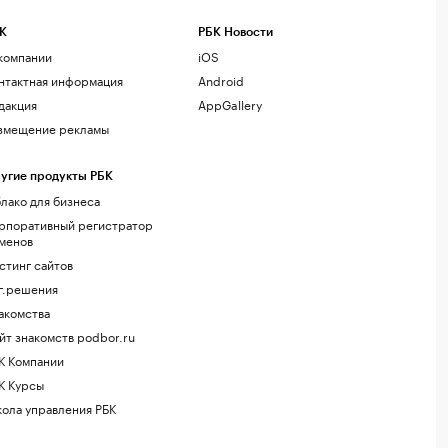
К
РБК Новости
компании
iOS
нтактная информация
Android
дакция
AppGallery
змещение рекламы
угие продукты РБК
лако для бизнеса
рпоративный регистратор
менов
стинг сайтов
г.решения
акомства
йт знакомств podbor.ru
К Компании
К Курсы
ола управления РБК