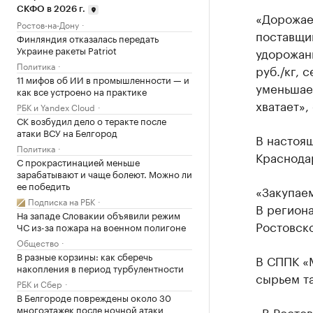
СКФО в 2026 г.
«Дорожает
Ростов-на-Дону
поставщик
Финляндия отказалась передать
Украине ракеты Patriot
удорожан
Политика
руб./кг, 
11 мифов об ИИ в промышленности — и
уменьшает
как все устроено на практике
хватает»,
РБК и Yandex Cloud
СК возбудил дело о теракте после
атаки ВСУ на Белгород
В настоящ
Политика
Краснода
С прокрастинацией меньше
зарабатывают и чаще болеют. Можно ли
ее победить
«Закупаем
Подписка на РБК
В региона
На западе Словакии объявили режим
Ростовско
ЧС из-за пожара на военном полигоне
Общество
В разные корзины: как сберечь
В СППК «
накопления в период турбулентности
сырьем т
РБК и Сбер
В Белгороде повреждены около 30
многоэтажек после ночной атаки
«В Ростов