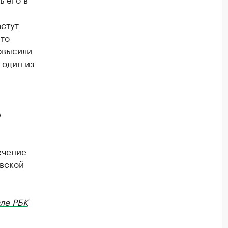
астут
это
повысили
 один из
р
ечение
вской
ле РБК