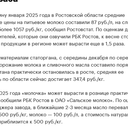
ну января 2025 года в Ростовской области средние
 цены на питьевое молоко составили 87 руб./л, на с
олее 1057 руб./кг, сообщил Ростовстат. По оценкам 
телей, которые они озвучили РБК Ростов, к весне ст
продукции в регионе может вырасти еще в 1,5 раза.
 материалам статоргана, с середины декабря по сер
орожание молока и сливочного масла составило пор
тана практически остановилась в росте, средняя ее
 по области сейчас достигает 347,4 руб./кг.
025 года «молочка» может вырасти в рознице практи
 сообщили РБК Ростов в ОАО «Сальское молоко». По о
жера завода, в ближайшие 2-3 месяца масло перевал
500 руб./кг, молоко — 100 руб./л, а стоимость натура
риблизится к 500 руб./кг.