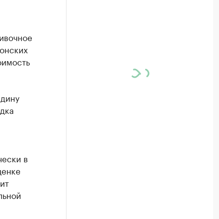
ливочное
донских
оимость
едину
ядка
чески в
ценке
ит
льной