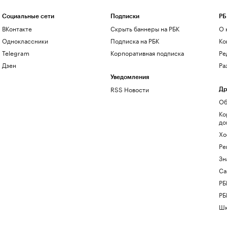
Социальные сети
Подписки
РБ
ВКонтакте
Скрыть баннеры на РБК
О 
Одноклассники
Подписка на РБК
Ко
Telegram
Корпоративная подписка
Ре
Дзен
Ра
Уведомления
RSS Новости
Др
Об
Ко
до
Хо
Ре
Зн
Са
РБ
РБ
Шк