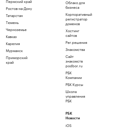
Пермский край
Облако для
бизнеса
Ростов-на-Дону
Корпоративный
Татарстан
регистратор
Тюмень
доменов
Черноземье
Хостинг
сайтов
Кавказ
Рег.решения
Карелия
Знакомства
Мурманск
Сайт
Приморский
знакомств
край
podbor.ru
РБК
Компании
РБК Курсы
Школа
управления
РБК
РБК
Новости
iOS