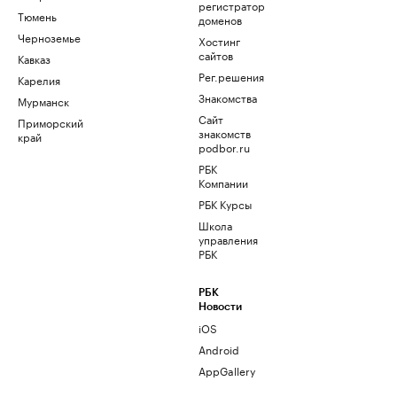
регистратор
Тюмень
доменов
Черноземье
Хостинг
сайтов
Кавказ
Рег.решения
Карелия
Знакомства
Мурманск
Сайт
Приморский
знакомств
край
podbor.ru
РБК
Компании
РБК Курсы
Школа
управления
РБК
РБК
Новости
iOS
Android
AppGallery