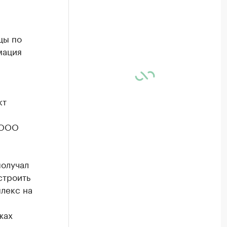
цы по
мация
кт
 ООО
получал
строить
лекс на
жах