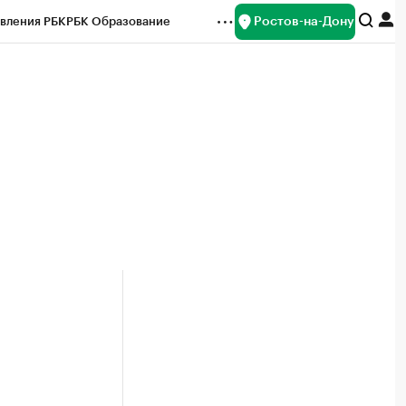
Ростов-на-Дону
вления РБК
РБК Образование
редитные рейтинги
Франшизы
Газета
ок наличной валюты