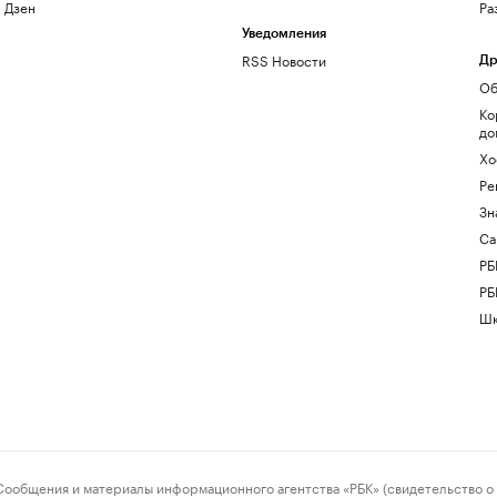
Дзен
Ра
Уведомления
RSS Новости
Др
Об
Ко
до
Хо
Ре
Зн
Са
РБ
РБ
Шк
ения и материалы информационного агентства «РБК» (свидетельство о 