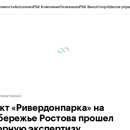
жимость
Autonews
РБК Компании
Телеканал
РБК Вино
Спорт
Школа упра
д
Стиль
Крипто
РБК Бизнес-среда
Дискуссионный клуб
Исследования
К
рагентов
Политика
Экономика
Бизнес
Технологии и медиа
Финансы
Рын
печатлений
кт «Ривердонпарка» на
бережье Ростова прошел
орную экспертизу