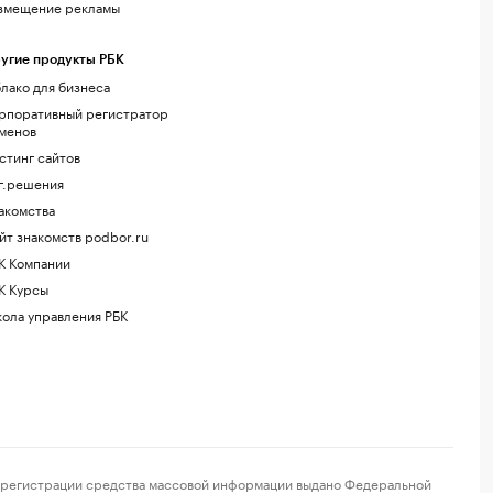
змещение рекламы
угие продукты РБК
лако для бизнеса
рпоративный регистратор
менов
стинг сайтов
г.решения
акомства
йт знакомств podbor.ru
К Компании
К Курсы
ола управления РБК
регистрации средства массовой информации выдано Федеральной