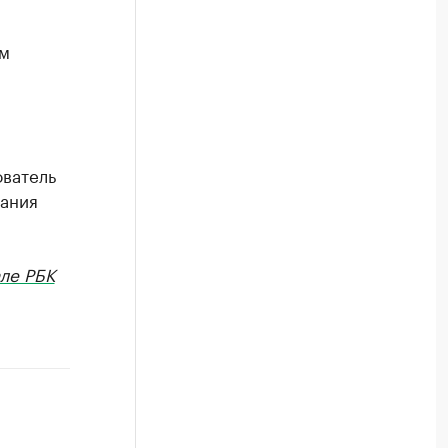
ом
ватель
рания
ле РБК