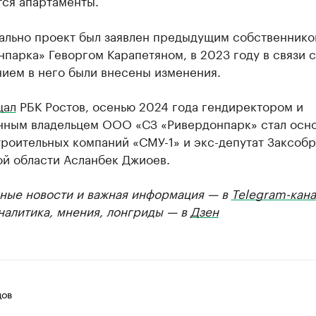
тся апартаменты.
ально проект был заявлен предыдущим собственник
парка» Геворгом Карапетяном, в 2023 году в связи с
ием в него были внесены изменения.
щал
РБК Ростов, осенью 2024 года гендиректором и
нным владельцем ООО «СЗ «Ривердонпарк» стал осно
роительных компаний «СМУ-1» и экс-депутат Заксоб
ой области Асланбек Джиоев.
ные новости и важная информация — в
Telegram-кана
Аналитика, мнения, лонгриды — в
Дзен
цов