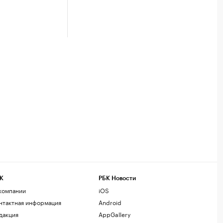
К
РБК Новости
компании
iOS
нтактная информация
Android
дакция
AppGallery