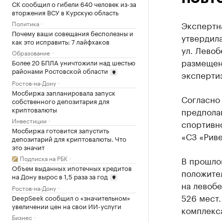
СК сообщил о гибели 640 человек из-за
вторжения ВСУ в Курскую область
Политика
Экспертн
Почему ваши совещания бесполезны и
утвердил
как это исправить: 7 лайфхаков
ул. Лево
Образование
размещен
Более 20 БПЛА уничтожили над шестью
районами Ростовской области
экспертиз
Ростов-на-Дону
Мосбиржа запланировала запуск
Согласно
собственного депозитария для
криптовалюты
предпола
Инвестиции
спортивн
Мосбиржа готовится запустить
«СЗ «Рив
депозитарий для криптовалюты. Что
это значит
Подписка на РБК
В прошло
Объем выданных ипотечных кредитов
положите
на Дону вырос в 1,5 раза за год
на левоб
Ростов-на-Дону
526 мест.
DeepSeek сообщил о «значительном»
увеличении цен на свои ИИ-услуги
комплекса
Бизнес