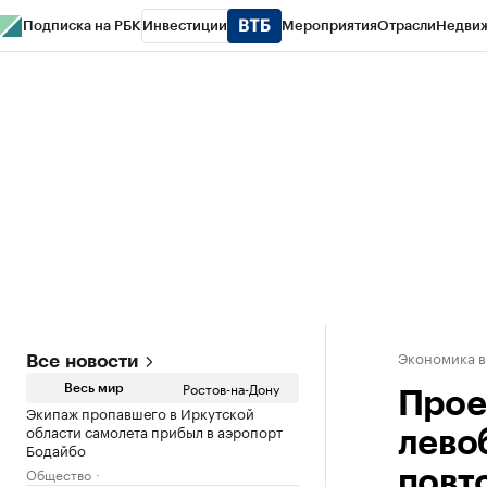
Подписка на РБК
Инвестиции
Мероприятия
Отрасли
Недви
РБК Курсы
РБК Life
Тренды
Визионеры
Национальные проекты
Горо
Спецпроекты СПб
Конференции СПб
Спецпроекты
Проверка конт
Экономика в
Все новости
Ростов-на-Дону
Весь мир
Прое
Экипаж пропавшего в Иркутской
области самолета прибыл в аэропорт
лево
Бодайбо
Общество
повт