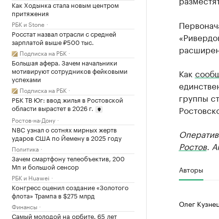
разместя
Как Ходынка стала новым центром
притяжения
Первонач
РБК и Stone
Росстат назвал отрасли с средней
«Ривердон
зарплатой выше ₽500 тыс.
расширен
Подписка на РБК
Большая афера. Зачем начальники
мотивируют сотрудников фейковыми
Как
сооб
успехами
единстве
Подписка на РБК
группы ст
РБК ТВ Юг: ввод жилья в Ростовской
области вырастет в 2026 г.
Ростовск
Ростов-на-Дону
NBC узнал о сотнях мирных жертв
Оператив
ударов США по Йемену в 2025 году
Ростов
. 
Политика
Зачем смартфону телеобъектив, 200
Мп и большой сенсор
Авторы
РБК и Huawei
Конгресс оценил создание «Золотого
флота» Трампа в $275 млрд
Олег Кузне
Финансы
Самый молодой на орбите. 65 лет