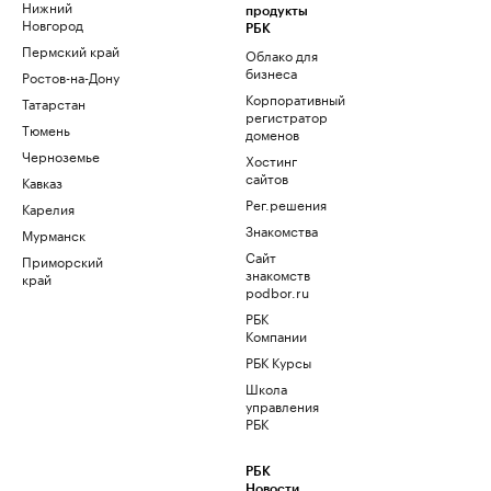
Нижний
продукты
Новгород
РБК
Пермский край
Облако для
бизнеса
Ростов-на-Дону
Корпоративный
Татарстан
регистратор
Тюмень
доменов
Черноземье
Хостинг
сайтов
Кавказ
Рег.решения
Карелия
Знакомства
Мурманск
Сайт
Приморский
знакомств
край
podbor.ru
РБК
Компании
РБК Курсы
Школа
управления
РБК
РБК
Новости