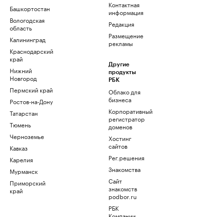
Контактная
Башкортостан
информация
Вологодская
Редакция
область
Размещение
Калининград
рекламы
Краснодарский
край
Другие
Нижний
продукты
Новгород
РБК
Пермский край
Облако для
бизнеса
Ростов-на-Дону
Корпоративный
Татарстан
регистратор
Тюмень
доменов
Черноземье
Хостинг
сайтов
Кавказ
Рег.решения
Карелия
Знакомства
Мурманск
Сайт
Приморский
знакомств
край
podbor.ru
РБК
Компании