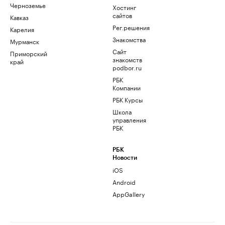
Черноземье
Хостинг
сайтов
Кавказ
Рег.решения
Карелия
Знакомства
Мурманск
Сайт
Приморский
знакомств
край
podbor.ru
РБК
Компании
РБК Курсы
Школа
управления
РБК
РБК
Новости
iOS
Android
AppGallery