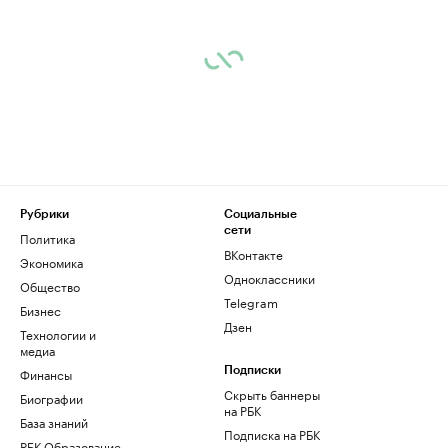
Рубрики
Социальные
сети
Политика
ВКонтакте
Экономика
Одноклассники
Общество
Telegram
Бизнес
Дзен
Технологии и
медиа
Финансы
Подписки
Скрыть баннеры
Биографии
на РБК
База знаний
Подписка на РБК
РБК Образование