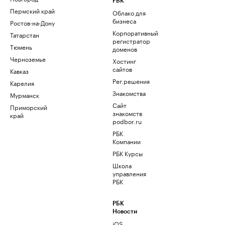
РБК
Пермский край
Облако для
бизнеса
Ростов-на-Дону
Корпоративный
Татарстан
регистратор
Тюмень
доменов
Черноземье
Хостинг
сайтов
Кавказ
Рег.решения
Карелия
Знакомства
Мурманск
Сайт
Приморский
знакомств
край
podbor.ru
РБК
Компании
РБК Курсы
Школа
управления
РБК
РБК
Новости
iOS