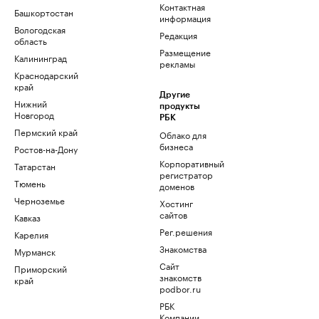
Контактная
Башкортостан
информация
Вологодская
Редакция
область
Размещение
Калининград
рекламы
Краснодарский
край
Другие
Нижний
продукты
Новгород
РБК
Пермский край
Облако для
бизнеса
Ростов-на-Дону
Корпоративный
Татарстан
регистратор
Тюмень
доменов
Черноземье
Хостинг
сайтов
Кавказ
Рег.решения
Карелия
Знакомства
Мурманск
Сайт
Приморский
знакомств
край
podbor.ru
РБК
Компании