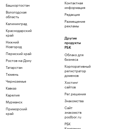
Контактная
Башкортостан
информация
Вологодская
Редакция
область
Размещение
Калининград
рекламы
Краснодарский
край
Другие
Нижний
продукты
Новгород
РБК
Пермский край
Облако для
бизнеса
Ростов-на-Дону
Корпоративный
Татарстан
регистратор
Тюмень
доменов
Черноземье
Хостинг
сайтов
Кавказ
Рег.решения
Карелия
Знакомства
Мурманск
Сайт
Приморский
знакомств
край
podbor.ru
РБК
Компании