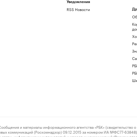
Уведомления
RSS Новости
Др
Об
Ко
до
Хо
Ре
Зн
Са
РБ
РБ
Шк
ения и материалы информационного агентства «РБК» (свидетельство о 
овых коммуникаций (Роскомнадзор) 09.12.2015 за номером ИА №ФС77-63848) 
 связи, информационных технологий и массовых коммуникаций (Роскомнадз