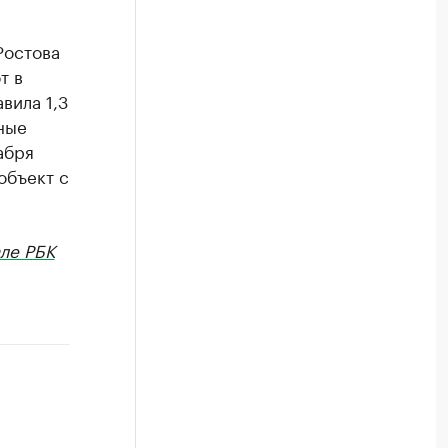
Ростова
т в
вила 1,3
ные
абря
объект с
ле РБК