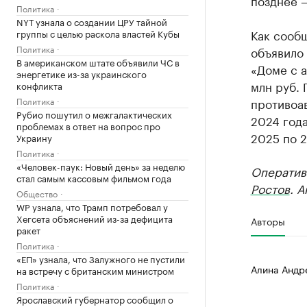
позднее —
Политика
NYT узнала о создании ЦРУ тайной
Как сооб
группы с целью раскола властей Кубы
Политика
объявило
В американском штате объявили ЧС в
«Доме с а
энергетике из-за украинского
млн руб.
конфликта
Политика
противоа
Рубио пошутил о межгалактических
2024 года
проблемах в ответ на вопрос про
2025 по 2
Украину
Политика
«Человек-паук: Новый день» за неделю
Оператив
стал самым кассовым фильмом года
Ростов
. 
Общество
WP узнала, что Трамп потребовал у
Хегсета объяснений из-за дефицита
Авторы
ракет
Политика
«ЕП» узнала, что Залужного не пустили
Алина Андр
на встречу с британским министром
Политика
Ярославский губернатор сообщил о