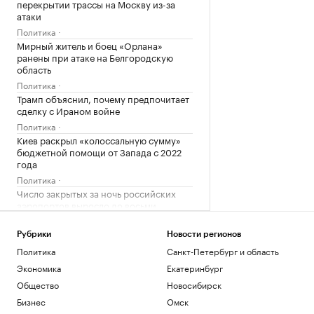
перекрытии трассы на Москву из-за
атаки
Политика
Мирный житель и боец «Орлана»
ранены при атаке на Белгородскую
область
Политика
Трамп объяснил, почему предпочитает
сделку с Ираном войне
Политика
Киев раскрыл «колоссальную сумму»
бюджетной помощи от Запада с 2022
года
Политика
Число закрытых за ночь российских
аэропортов выросло до восьми
Политика
Рубрики
Новости регионов
Загрузить еще
Политика
Санкт-Петербург и область
Экономика
Екатеринбург
Общество
Новосибирск
Бизнес
Омск