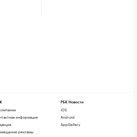
К
РБК Новости
компании
iOS
нтактная информация
Android
дакция
AppGallery
змещение рекламы