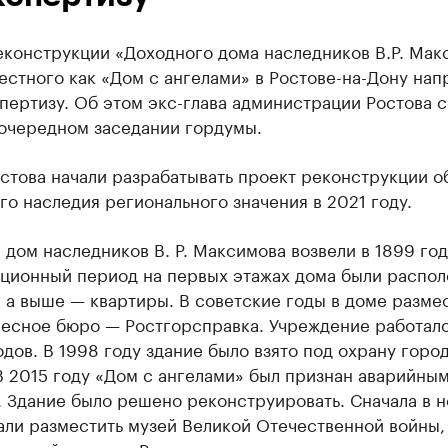
еконструкции «Доходного дома наследников В.Р. Мак
естного как «Дом с ангелами» в Ростове-на-Дону нап
пертизу. Об этом экс-глава администрации Ростова 
еочередном заседании гордумы.
стова начали разрабатывать проект реконструкции о
го наследия регионального значения в 2021 году.
дом наследников В. Р. Максимова возвели в 1899 год
ционный период на первых этажах дома были распо
 а выше — квартиры. В советские годы в доме разме
ресное бюро — Ростгорсправка. Учреждение работало
одов. В 1998 году здание было взято под охрану горо
В 2015 году «Дом с ангелами» был признан аварийным
 Здание было решено реконструировать. Сначала в 
али разместить музей Великой Отечественной войны,