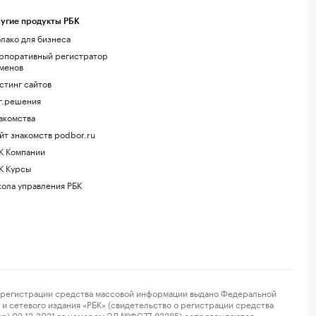
угие продукты РБК
лако для бизнеса
рпоративный регистратор
менов
стинг сайтов
г.решения
акомства
йт знакомств podbor.ru
К Компании
К Курсы
ола управления РБК
регистрации средства массовой информации выдано Федеральной
и сетевого издания «РБК» (свидетельство о регистрации средства
ор) 03.12.2021 за номером ЭЛ №ФС77-82385) сопровождаются