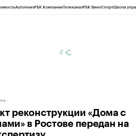
жимость
Autonews
РБК Компании
Телеканал
РБК Вино
Спорт
Школа упра
д
Стиль
Крипто
РБК Бизнес-среда
Дискуссионный клуб
Исследования
К
рагентов
Политика
Экономика
Бизнес
Технологии и медиа
Финансы
Рын
ону
кт реконструкции «Дома с
лами» в Ростове передан на
кспертизу