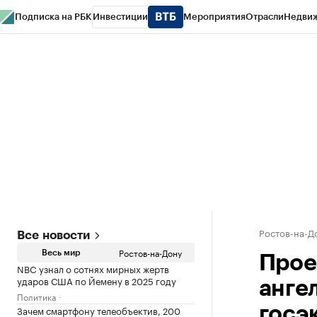
Подписка на РБК
Инвестиции
Мероприятия
Отрасли
Недви
РБК Курсы
РБК Life
Тренды
Визионеры
Национальные проекты
Горо
Спецпроекты СПб
Конференции СПб
Спецпроекты
Проверка конт
Ростов-на-Д
Все новости
Ростов-на-Дону
Весь мир
Прое
NBC узнал о сотнях мирных жертв
ударов США по Йемену в 2025 году
анге
Политика
Зачем смартфону телеобъектив, 200
госэ