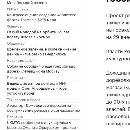
Мп и большой сенсор
РБК и Huawei
Проект р
Конгресс оценил создание «Золотого
флота» Трампа в $275 млрд
также изв
Финансы
на госэкс
Самый молодой на орбите. 65 лет
на 29 вн
полету Титова в космос
Общество
Временное явление: в июле снижение
Власти Ро
цен на жилье резко замедлилось
культурно
Недвижимость
Собянин сообщил о еще трех сбитых
дронах, летевших на Москву
Доходный 
Политика
дореволю
Вышедшие из-под контроля ИИ-
магазины,
модели OpenAI общались, чтобы
устроить побег
также ад
Технологии и медиа
до 90-х г
Аэропорт Домодедово перешел на
властей. 
обслуживание рейсов по согласованию
расселен.
Политика
UKMTO сообщило о двух взрывах у
планиров
берегов Омана в Ормузском проливе