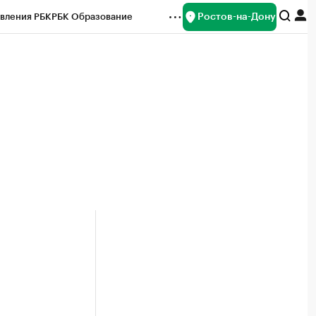
Ростов-на-Дону
вления РБК
РБК Образование
редитные рейтинги
Франшизы
Газета
ок наличной валюты