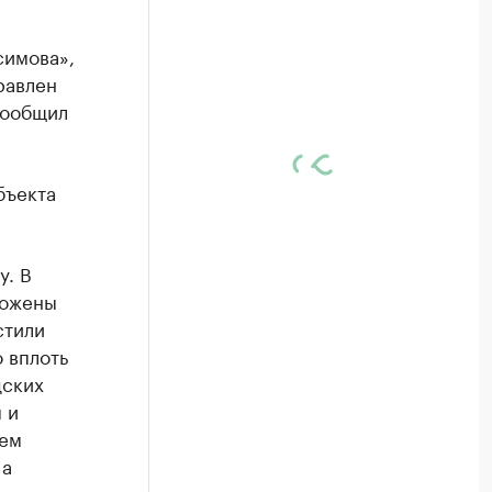
симова»,
равлен
сообщил
бъекта
у. В
ложены
стили
 вплоть
дских
 и
нем
 а