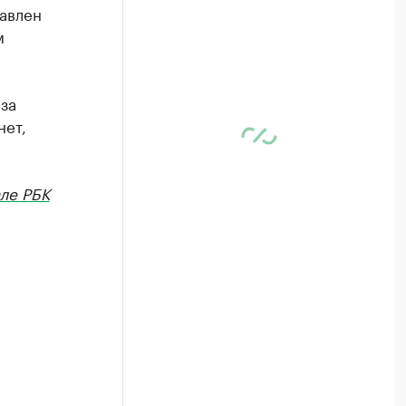
давлен
м
за
нет,
ле РБК