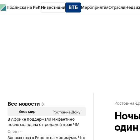
Подписка на РБК
Инвестиции
Мероприятия
Отрасли
Недви
РБК Курсы
РБК Life
Тренды
Визионеры
Национальные проекты
Горо
Спецпроекты СПб
Конференции СПб
Спецпроекты
Проверка конт
Ростов-на-Д
Все новости
Ростов-на-Дону
Весь мир
Ночь
В Африке поддержали Инфантино
после скандала с продажей прав ЧМ
один
Спорт
Запасы газа в Европе на минимуме. Что