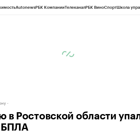
жимость
Autonews
РБК Компании
Телеканал
РБК Вино
Спорт
Школа упра
д
Стиль
Крипто
РБК Бизнес-среда
Дискуссионный клуб
Исследования
К
рагентов
Политика
Экономика
Бизнес
Технологии и медиа
Финансы
Рын
ону
ю в Ростовской области упа
 БПЛА