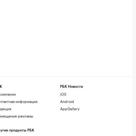
К
РБК Новости
компании
iOS
нтактная информация
Android
дакция
AppGallery
змещение рекламы
угие продукты РБК