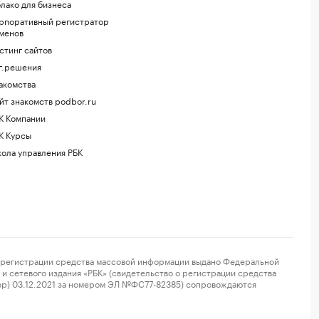
лако для бизнеса
рпоративный регистратор
менов
стинг сайтов
г.решения
акомства
йт знакомств podbor.ru
К Компании
К Курсы
ола управления РБК
регистрации средства массовой информации выдано Федеральной
и сетевого издания «РБК» (свидетельство о регистрации средства
ор) 03.12.2021 за номером ЭЛ №ФС77-82385) сопровождаются