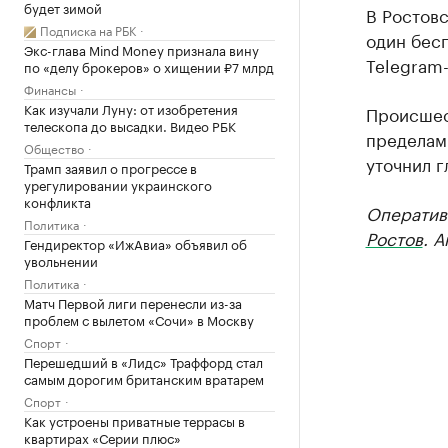
будет зимой
В Ростовс
Подписка на РБК
один бесп
Экс-глава Mind Money признала вину
Telegram
по «делу брокеров» о хищении ₽7 млрд
Финансы
Как изучали Луну: от изобретения
Происшес
телескопа до высадки. Видео РБК
пределами
Общество
уточнил г
Трамп заявил о прогрессе в
урегулировании украинского
конфликта
Оператив
Политика
Ростов
. 
Гендиректор «ИжАвиа» объявил об
увольнении
Политика
Матч Первой лиги перенесли из-за
проблем с вылетом «Сочи» в Москву
Спорт
Перешедший в «Лидс» Траффорд стал
самым дорогим британским вратарем
Спорт
Как устроены приватные террасы в
квартирах «Серии плюс»