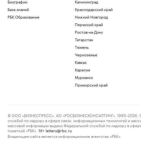
Биографии
Калининград
роль в этом играет дерево
База знаний
Краснодарский край
РБК и Старквуд
РБК Образование
Нижний Новгород
Эксперты и студенты назвали
преимущества обучения за рубежом
Пермский край
РАДИО
Ростов-на-Дону
Общество
Татарстан
Сеул счел санкции Британии против
Тюмень
России угрозой своей
энергобезопасности
Черноземье
Политика
Кавказ
На 88-м году жизни ушел из жизни
Карелия
художник Николай Марков
Мурманск
Общество
Приморский край
Загрузить еще
© ООО «БИЗНЕСПРЕСС», АО «РОСБИЗНЕСКОНСАЛТИНГ», 1995–2026. Сообщ
службой по надзору в сфере связи, информационных технологий и масс
массовой информации выдано Федеральной службой по надзору в сфере
пометкой «РБК».
letters@rbc.ru
18+
Владельцем сайта является информационное агентство «РБК».