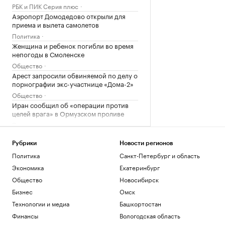
РБК и ПИК Серия плюс
Аэропорт Домодедово открыли для
приема и вылета самолетов
Политика
Женщина и ребенок погибли во время
непогоды в Смоленске
Общество
Арест запросили обвиняемой по делу о
порнографии экс-участнице «Дома-2»
Общество
Иран сообщил об «операции против
целей врага» в Ормузском проливе
Политика
Шнайдер обыграла Калинскую и вышла
в четвертый круг турнира в Торонто
Рубрики
Новости регионов
Спорт
Политика
Санкт-Петербург и область
В горах Казахстана эвакуировали еще
Экономика
Екатеринбург
одного туриста из России
Общество
Новосибирск
Общество
Бизнес
Омск
В Смоленской области ввели режим ЧС
после мощного циклона
Технологии и медиа
Башкортостан
Общество
Финансы
Вологодская область
Что такое медленная жизнь и какую