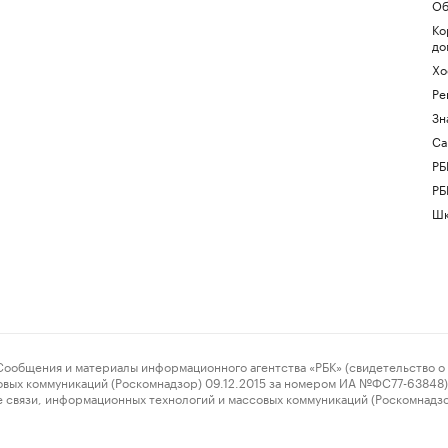
Об
Ко
до
Хо
Ре
Зн
Са
РБ
РБ
Шк
ения и материалы информационного агентства «РБК» (свидетельство о 
овых коммуникаций (Роскомнадзор) 09.12.2015 за номером ИА №ФС77-63848) 
 связи, информационных технологий и массовых коммуникаций (Роскомнадз