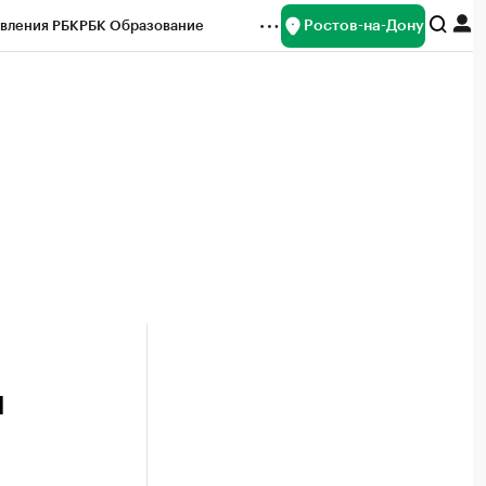
Ростов-на-Дону
вления РБК
РБК Образование
редитные рейтинги
Франшизы
Газета
ок наличной валюты
л