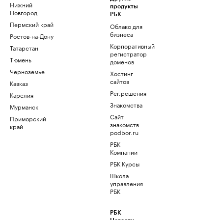
Нижний
продукты
Новгород
РБК
Пермский край
Облако для
бизнеса
Ростов-на-Дону
Корпоративный
Татарстан
регистратор
Тюмень
доменов
Черноземье
Хостинг
сайтов
Кавказ
Рег.решения
Карелия
Знакомства
Мурманск
Сайт
Приморский
знакомств
край
podbor.ru
РБК
Компании
РБК Курсы
Школа
управления
РБК
РБК