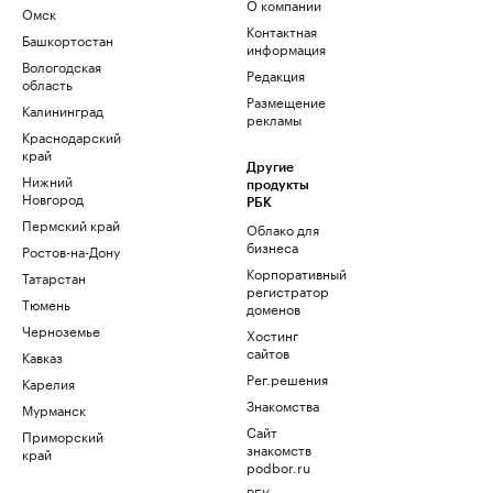
О компании
Омск
Контактная
Башкортостан
информация
Вологодская
Редакция
область
Размещение
Калининград
рекламы
Краснодарский
край
Другие
Нижний
продукты
Новгород
РБК
Пермский край
Облако для
бизнеса
Ростов-на-Дону
Корпоративный
Татарстан
регистратор
Тюмень
доменов
Черноземье
Хостинг
сайтов
Кавказ
Рег.решения
Карелия
Знакомства
Мурманск
Сайт
Приморский
знакомств
край
podbor.ru
РБК