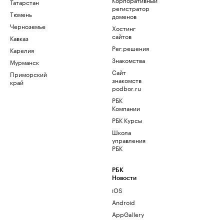
Татарстан
регистратор
Тюмень
доменов
Черноземье
Хостинг
сайтов
Кавказ
Рег.решения
Карелия
Знакомства
Мурманск
Сайт
Приморский
знакомств
край
podbor.ru
РБК
Компании
РБК Курсы
Школа
управления
РБК
РБК
Новости
iOS
Android
AppGallery