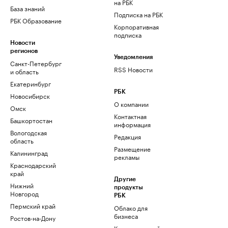
на РБК
База знаний
Подписка на РБК
РБК Образование
Корпоративная
подписка
Новости
регионов
Уведомления
Санкт-Петербург
RSS Новости
и область
Екатеринбург
РБК
Новосибирск
О компании
Омск
Контактная
Башкортостан
информация
Вологодская
Редакция
область
Размещение
Калининград
рекламы
Краснодарский
край
Другие
Нижний
продукты
Новгород
РБК
Пермский край
Облако для
бизнеса
Ростов-на-Дону
Корпоративный