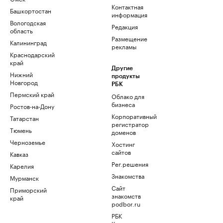
Контактная
Башкортостан
информация
Вологодская
Редакция
область
Размещение
Калининград
рекламы
Краснодарский
край
Другие
Нижний
продукты
Новгород
РБК
Пермский край
Облако для
бизнеса
Ростов-на-Дону
Корпоративный
Татарстан
регистратор
Тюмень
доменов
Черноземье
Хостинг
сайтов
Кавказ
Рег.решения
Карелия
Знакомства
Мурманск
Сайт
Приморский
знакомств
край
podbor.ru
РБК