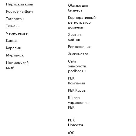
Пермский край
Облако для
бизнеса
Ростов-на-Дону
Корпоративный
Татарстан
регистратор
Тюмень
доменов
Черноземье
Хостинг
сайтов
Кавказ
Рег.решения
Карелия
Знакомства
Мурманск
Сайт
Приморский
знакомств
край
podbor.ru
РБК
Компании
РБК Курсы
Школа
управления
РБК
РБК
Новости
iOS