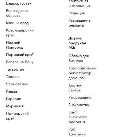
Контактная
Башкортостан
информация
Вологодская
Редакция
область
Размещение
Калининград
рекламы
Краснодарский
край
Другие
Нижний
продукты
Новгород
РБК
Пермский край
Облако для
бизнеса
Ростов-на-Дону
Корпоративный
Татарстан
регистратор
Тюмень
доменов
Черноземье
Хостинг
сайтов
Кавказ
Рег.решения
Карелия
Знакомства
Мурманск
Сайт
Приморский
знакомств
край
podbor.ru
РБК
Компании