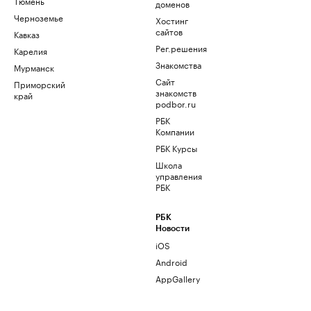
Тюмень
доменов
Черноземье
Хостинг
сайтов
Кавказ
Рег.решения
Карелия
Знакомства
Мурманск
Сайт
Приморский
знакомств
край
podbor.ru
РБК
Компании
РБК Курсы
Школа
управления
РБК
РБК
Новости
iOS
Android
AppGallery