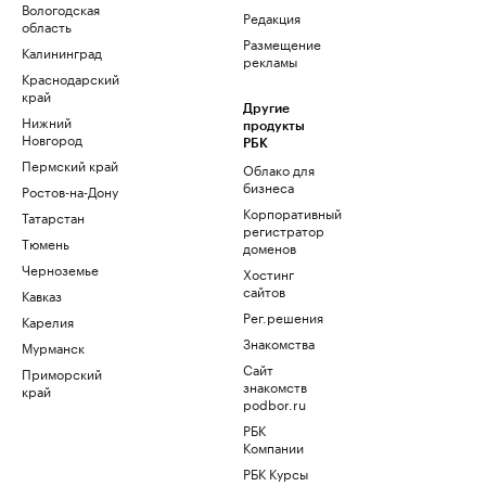
Вологодская
Редакция
область
Размещение
Калининград
рекламы
Краснодарский
край
Другие
Нижний
продукты
Новгород
РБК
Пермский край
Облако для
бизнеса
Ростов-на-Дону
Корпоративный
Татарстан
регистратор
Тюмень
доменов
Черноземье
Хостинг
сайтов
Кавказ
Рег.решения
Карелия
Знакомства
Мурманск
Сайт
Приморский
знакомств
край
podbor.ru
РБК
Компании
РБК Курсы