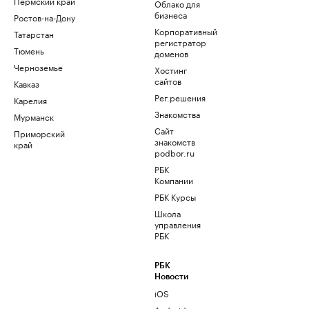
Пермский край
Облако для
бизнеса
Ростов-на-Дону
Корпоративный
Татарстан
регистратор
Тюмень
доменов
Черноземье
Хостинг
сайтов
Кавказ
Рег.решения
Карелия
Знакомства
Мурманск
Сайт
Приморский
знакомств
край
podbor.ru
РБК
Компании
РБК Курсы
Школа
управления
РБК
РБК
Новости
iOS