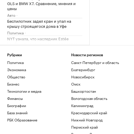
GLS и BMW X7. Сравнение, мнения и
цены
Авто
Беспилотник задел кран и упал на
крышу строящегося дома в Уфе
Политика
NYT узнала, что наследник Estée
Lauder «закрыл кошелек» для партии
Трампа
Политика
Рубрики
Новости регионов
Дептранс назвал причину сбоя в
Политика
Санкт-Петербург и область
движении трамваев на севере Москвы
Экономика
Екатеринбург
Общество
Общество
Новосибирск
Александрова обыграла первую
ракетку мира Соболенко на турнире
Бизнес
Омск
WTA
Технологии и медиа
Башкортостан
Спорт
Финансы
Вологодская область
Биографии
Калининград
Загрузить еще
База знаний
Краснодарский край
РБК Образование
Нижний Новгород
Пермский край
Ростов-на-Дону