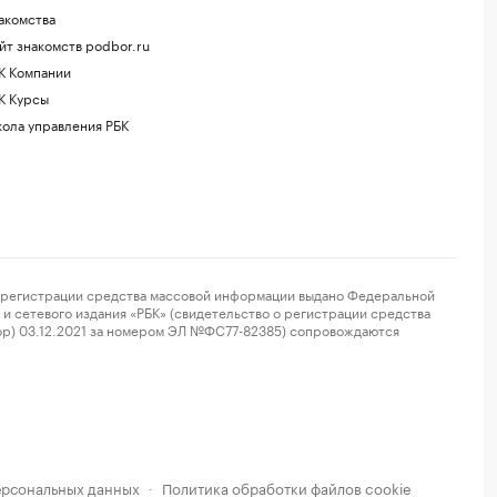
акомства
йт знакомств podbor.ru
К Компании
К Курсы
ола управления РБК
регистрации средства массовой информации выдано Федеральной
и сетевого издания «РБК» (свидетельство о регистрации средства
ор) 03.12.2021 за номером ЭЛ №ФС77-82385) сопровождаются
ерсональных данных
Политика обработки файлов cookie
·