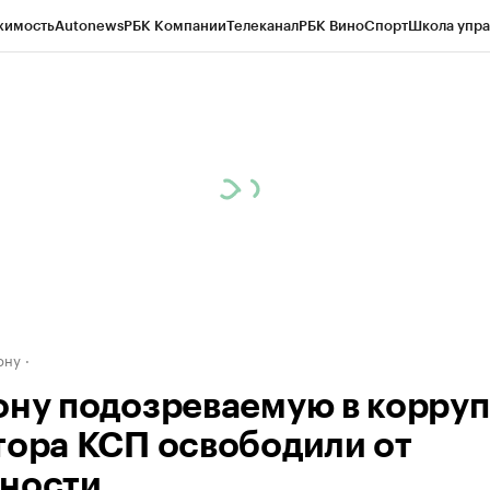
жимость
Autonews
РБК Компании
Телеканал
РБК Вино
Спорт
Школа упра
д
Стиль
Крипто
РБК Бизнес-среда
Дискуссионный клуб
Исследования
К
рагентов
Политика
Экономика
Бизнес
Технологии и медиа
Финансы
Рын
ону
ону подозреваемую в корру
тора КСП освободили от
ности