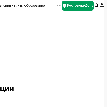
Ростов-на-Дону
вления РБК
РБК Образование
редитные рейтинги
Франшизы
Газета
ок наличной валюты
пции