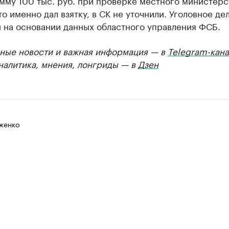
мму 100 тыс. руб. при проверке местного министерс
то именно дал взятку, в СК не уточнили. Уголовное де
 на основании данных областного управления ФСБ.
ные новости и важная информация — в
Telegram-кана
Аналитика, мнения, лонгриды — в
Дзен
женко