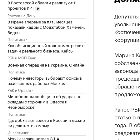
В Ростовской области реализуют 11
проектов КРТ
Депутаты
Ростов-на-Дону
В Иране впервые за пять месяцев
увольнен
показали кадры с Моджтабой Хаменеи.
Костюченк
Видео
коррупци
Политика
Как облигационный долг помог решить
задачи реального бизнеса. Кейсы
Марина Ко
РБК и МСП Банк
собственн
Военная операция на Украине. Онлайн
законодат
Политика
председа
Почему инвесторы выбирают офисы в
оживленных районах Москвы
обращени
РБК и Upside
предложе
Минобороны сообщило об ударах по
складам с горючим в Одессе и
Черноморске
Ранее РБ
Политика
статье о 
Где добывают золото в России и можно
года. В о
ли делать это самому
следовате
Инвестиции
Мэр Нагасаки назвал США