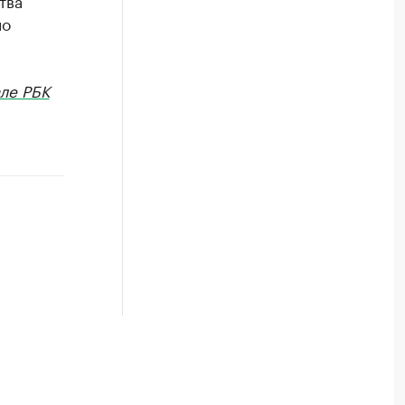
тва
ло
ле РБК