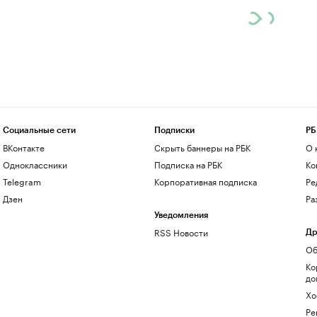
Социальные сети
Подписки
РБ
ВКонтакте
Скрыть баннеры на РБК
О 
Одноклассники
Подписка на РБК
Ко
Telegram
Корпоративная подписка
Ре
Дзен
Ра
Уведомления
RSS Новости
Др
Об
Ко
до
Хо
Ре