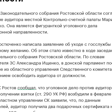
 Законодательного собрания Ростовской области сог
ие аудитора местной Контрольно-счетной палаты Мар
о. Она является фигуранткой уголовного дела
онной направленности.
стюченко написала заявление об уходе с госслужбы
ому желанию. Об этом стало известно в ходе заседа
ельного собрания Ростовской области. По словам
теля ЗС Александра Ищенко, в донской парламент по
е из областного управления Следственного комитета
нием освободить аудитора от должности.
К Ростов
сообщал
, что уголовное дело против аудитор
получении взятки (ст. 290 УК РФ) возбудили в феврал
бластном управлении СК заявили, что, по данным
лей, аудитор получила два подарочных сертификата 