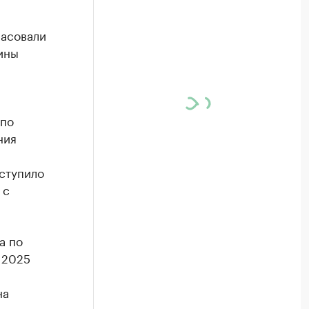
ласовали
ины
 по
ния
ступило
 с
а по
е 2025
на