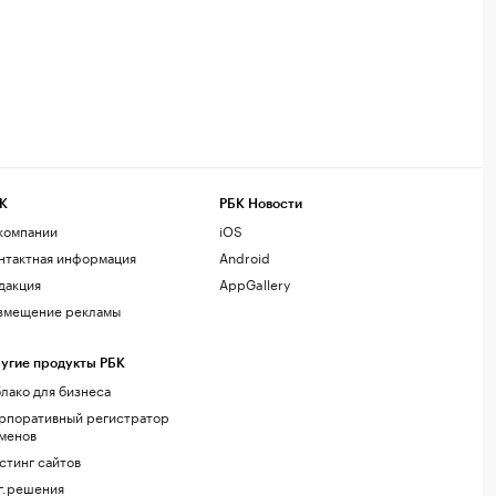
К
РБК Новости
компании
iOS
нтактная информация
Android
дакция
AppGallery
змещение рекламы
угие продукты РБК
лако для бизнеса
рпоративный регистратор
менов
стинг сайтов
г.решения