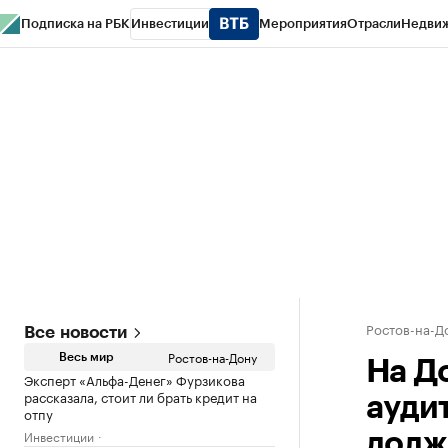
Подписка на РБК
Инвестиции
Мероприятия
Отрасли
Недви
РБК Курсы
РБК Life
Тренды
Визионеры
Национальные проекты
Горо
Спецпроекты СПб
Конференции СПб
Спецпроекты
Проверка конт
Ростов-на-Д
Все новости
Ростов-на-Дону
Весь мир
На Д
Эксперт «Альфа-Денег» Фурзикова
рассказала, стоит ли брать кредит на
ауди
отпу
Инвестиции
долж