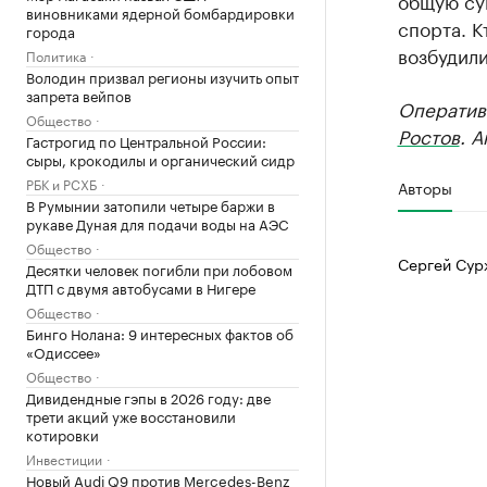
общую су
виновниками ядерной бомбардировки
спорта. К
города
возбудили
Политика
Володин призвал регионы изучить опыт
запрета вейпов
Оператив
Общество
Ростов
. 
Гастрогид по Центральной России:
сыры, крокодилы и органический сидр
РБК и РСХБ
Авторы
В Румынии затопили четыре баржи в
рукаве Дуная для подачи воды на АЭС
Общество
Сергей Сур
Десятки человек погибли при лобовом
ДТП с двумя автобусами в Нигере
Общество
Бинго Нолана: 9 интересных фактов об
«Одиссее»
Общество
Дивидендные гэпы в 2026 году: две
трети акций уже восстановили
котировки
Инвестиции
Новый Audi Q9 против Mercedes-Benz