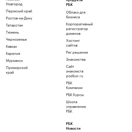
продукты
Новгород
РБК
Пермский край
Облако для
бизнеса
Ростов-на-Дону
Корпоративный
Татарстан
регистратор
Тюмень
доменов
Черноземье
Хостинг
сайтов
Кавказ
Рег.решения
Карелия
Знакомства
Мурманск
Сайт
Приморский
знакомств
край
podbor.ru
РБК
Компании
РБК Курсы
Школа
управления
РБК
РБК
Новости