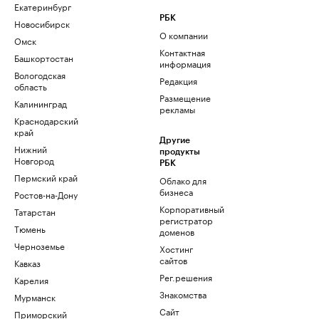
Екатеринбург
РБК
Новосибирск
О компании
Омск
Контактная
Башкортостан
информация
Вологодская
Редакция
область
Размещение
Калининград
рекламы
Краснодарский
край
Другие
Нижний
продукты
Новгород
РБК
Пермский край
Облако для
бизнеса
Ростов-на-Дону
Корпоративный
Татарстан
регистратор
Тюмень
доменов
Черноземье
Хостинг
сайтов
Кавказ
Рег.решения
Карелия
Знакомства
Мурманск
Сайт
Приморский