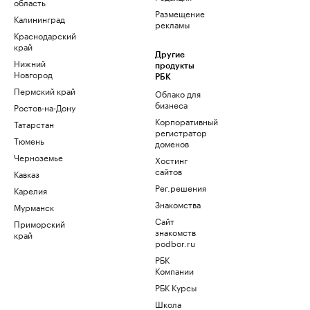
область
Размещение
Калининград
рекламы
Краснодарский
край
Другие
Нижний
продукты
Новгород
РБК
Пермский край
Облако для
бизнеса
Ростов-на-Дону
Корпоративный
Татарстан
регистратор
Тюмень
доменов
Черноземье
Хостинг
сайтов
Кавказ
Рег.решения
Карелия
Знакомства
Мурманск
Сайт
Приморский
знакомств
край
podbor.ru
РБК
Компании
РБК Курсы
Школа