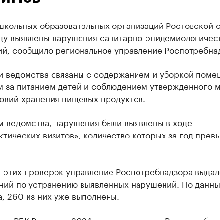
школьных образовательных организаций Ростовской 
оду выявлены нарушения санитарно-эпидемиологичес
ий, сообщило региональное управление Роспотребна
и ведомства связаны с содержанием и уборкой поме
м за питанием детей и соблюдением утвержденного м
ловий хранения пищевых продуктов.
м ведомства, нарушения были выявлены в ходе
тических визитов», количество которых за год превы
м этих проверок управление Роспотребнадзора выдал
ний по устранению выявленных нарушений. По данн
, 260 из них уже выполнены.
щал
РБК Ростов, в 2024 году управление Роспотребна