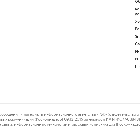
Об
Ко
до
Хо
Ре
Зн
Са
РБ
РБ
Шк
ения и материалы информационного агентства «РБК» (свидетельство о 
овых коммуникаций (Роскомнадзор) 09.12.2015 за номером ИА №ФС77-63848) 
 связи, информационных технологий и массовых коммуникаций (Роскомнадз