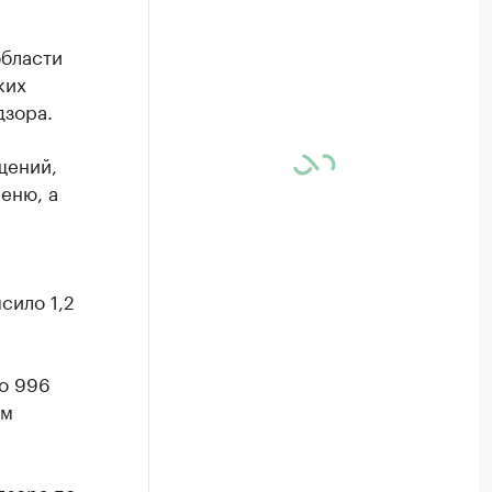
области
ких
дзора.
щений,
еню, а
сило 1,2
о 996
ым
дзора по