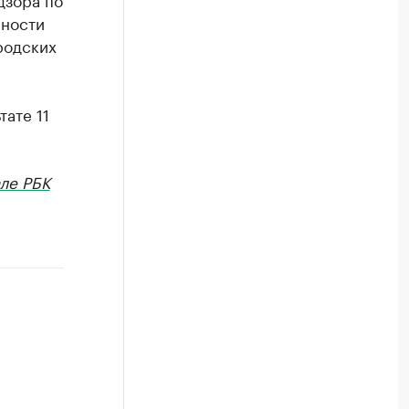
нности
родских
ате 11
ле РБК