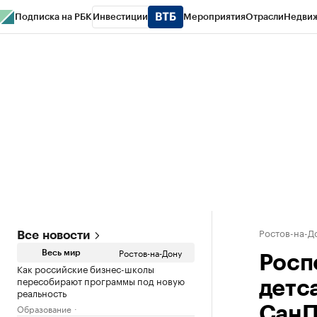
Подписка на РБК
Инвестиции
Мероприятия
Отрасли
Недви
РБК Курсы
РБК Life
Тренды
Визионеры
Национальные проекты
Горо
Спецпроекты СПб
Конференции СПб
Спецпроекты
Проверка конт
Ростов-на-Д
Все новости
Ростов-на-Дону
Весь мир
Росп
Как российские бизнес-школы
пересобирают программы под новую
детс
реальность
Образование
СанП