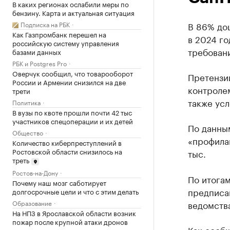
В каких регионах ослабили меры по
бензину. Карта и актуальная ситуация
Подписка на РБК
В 86% до
Как Газпромбанк перешел на
в 2024 г
российскую систему управления
требован
базами данных
РБК и Postgres Pro
Оверчук сообщил, что товарооборот
Претензи
России и Армении снизился на две
контроле
трети
также ус
Политика
В вузы по квоте прошли почти 42 тыс
участников спецоперации и их детей
По данны
Общество
«профилак
Количество киберпреступлений в
Ростовской области снизилось на
тыс.
треть
Ростов-на-Дону
По итога
Почему наш мозг саботирует
предписа
долгосрочные цели и что с этим делать
Образование
ведомства
На НПЗ в Ярославской области возник
пожар после крупной атаки дронов
Как
сооб