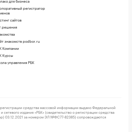
лако для бизнеса
рпоративный регистратор
менов
стинг сайтов
г.решения
акомства
йт знакомств podbor.ru
К Компании
К Курсы
ола управления РБК
регистрации средства массовой информации выдано Федеральной
и сетевого издания «РБК» (свидетельство о регистрации средства
ор) 03.12.2021 за номером ЭЛ №ФС77-82385) сопровождаются