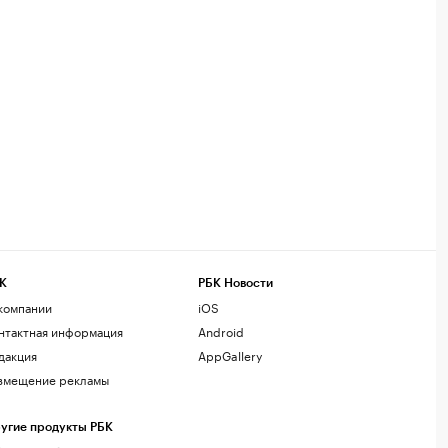
К
РБК Новости
компании
iOS
нтактная информация
Android
дакция
AppGallery
змещение рекламы
угие продукты РБК