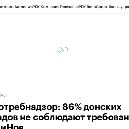
жимость
Autonews
РБК Компании
Телеканал
РБК Вино
Спорт
Школа упра
д
Стиль
Крипто
РБК Бизнес-среда
Дискуссионный клуб
Исследования
К
рагентов
Политика
Экономика
Бизнес
Технологии и медиа
Финансы
Рын
ону
отребнадзор: 86% донских
адов не соблюдают требова
иНов