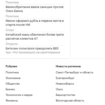
Политика
Великобритания ввела санкции против
Озон Банка
Политика
Месси оформил дубль в первом матче в
старте после ЧМ
Спорт
Китайский юань обеспечил более трети
расчетов клиентов А7
Отрасли
Биткоин попытался преодолеть $65
тыс. Что произошло на крипторынке
Крипто
Не яблоко, а предсказуемость: как
технологии меняют рынок Fresh Food
Рубрики
Новости регионов
Тренды
Политика
Санкт-Петербург и область
Экономика
Екатеринбург
Загрузить еще
Общество
Новосибирск
Бизнес
Омск
Технологии и медиа
Башкортостан
Финансы
Вологодская область