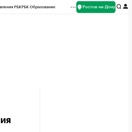
Ростов-на-Дону
вления РБК
РБК Образование
редитные рейтинги
Франшизы
Газета
ок наличной валюты
ния