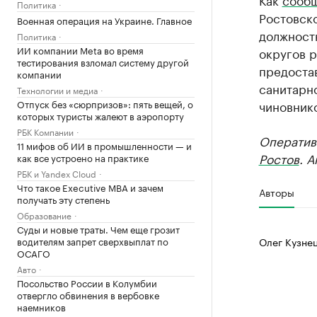
Политика
Ростовск
Военная операция на Украине. Главное
должност
Политика
ИИ компании Meta во время
округов р
тестирования взломал систему другой
предоста
компании
санитарно
Технологии и медиа
Отпуск без «сюрпризов»: пять вещей, о
чиновник
которых туристы жалеют в аэропорту
РБК Компании
Оператив
11 мифов об ИИ в промышленности — и
Ростов
. 
как все устроено на практике
РБК и Yandex Cloud
Что такое Executive MBA и зачем
Авторы
получать эту степень
Образование
Суды и новые траты. Чем еще грозит
водителям запрет сверхвыплат по
Олег Кузне
ОСАГО
Авто
Посольство России в Колумбии
отвергло обвинения в вербовке
наемников