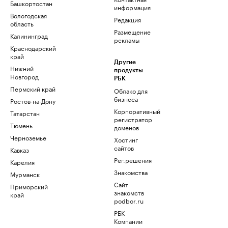
Башкортостан
информация
Вологодская
Редакция
область
Размещение
Калининград
рекламы
Краснодарский
край
Другие
Нижний
продукты
Новгород
РБК
Пермский край
Облако для
бизнеса
Ростов-на-Дону
Корпоративный
Татарстан
регистратор
Тюмень
доменов
Черноземье
Хостинг
сайтов
Кавказ
Рег.решения
Карелия
Знакомства
Мурманск
Сайт
Приморский
знакомств
край
podbor.ru
РБК
Компании