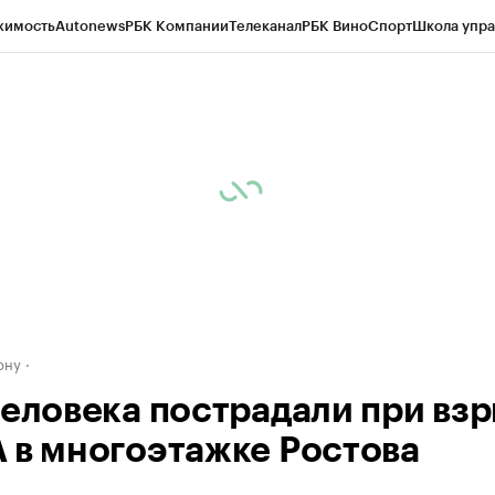
жимость
Autonews
РБК Компании
Телеканал
РБК Вино
Спорт
Школа упра
д
Стиль
Крипто
РБК Бизнес-среда
Дискуссионный клуб
Исследования
К
рагентов
Политика
Экономика
Бизнес
Технологии и медиа
Финансы
Рын
ону
человека пострадали при вз
 в многоэтажке Ростова