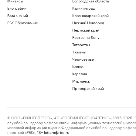
Финансы
Вологодская область
морпеха
Биографии
Калининград
Политика
Премьера «Одиссеи» увеличила спрос
База знаний
Краснодарский край
на поэму Гомера в России
РБК Образование
Нижний Новгород
Общество
Пермский край
Назван топ-30 самых востребованных
бизнес-книг июля
Ростов-на-Дону
РАДИО
Бизнес
Татарстан
Великая усталость. Почему столько
Тюмень
людей сегодня чувствуют себя на грани
Черноземье
Подписка на РБК
Кавказ
В Таиланде при стрельбе в школе
погибли два человека
Карелия
Общество
Мурманск
РБК ТВ Юг: автор «Пиши, сокращай» —
Приморский край
о визуальном бренде южных городов
Ростов-на-Дону
Загрузить еще
© ООО «БИЗНЕСПРЕСС», АО «РОСБИЗНЕСКОНСАЛТИНГ», 1995–2026. Сообщ
службой по надзору в сфере связи, информационных технологий и масс
массовой информации выдано Федеральной службой по надзору в сфере
пометкой «РБК».
letters@rbc.ru
18+