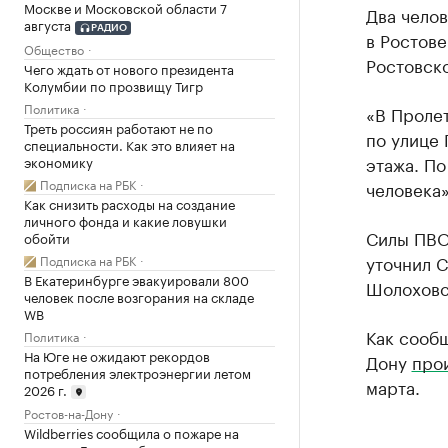
Москве и Московской области 7
Два челов
августа
РАДИО
в Ростове
Общество
Ростовск
Чего ждать от нового президента
Колумбии по прозвищу Тигр
Политика
«В Проле
Треть россиян работают не по
по улице 
специальности. Как это влияет на
этажа. П
экономику
Подписка на РБК
человека»
Как снизить расходы на создание
личного фонда и какие ловушки
Силы ПВО 
обойти
уточнил 
Подписка на РБК
В Екатеринбурге эвакуировали 800
Шолоховс
человек после возгорания на складе
WB
Как сообщ
Политика
На Юге не ожидают рекордов
Дону
про
потребления электроэнергии летом
марта.
2026 г.
Ростов-на-Дону
Wildberries сообщила о пожаре на