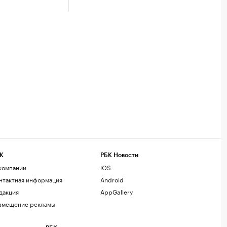
К
РБК Новости
компании
iOS
нтактная информация
Android
дакция
AppGallery
змещение рекламы