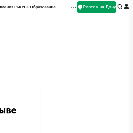
Ростов-на-Дону
вления РБК
РБК Образование
редитные рейтинги
Франшизы
Газета
ок наличной валюты
рыве