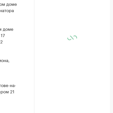
ном доме
рнатора
м доме
 17
 2
иона,
тове-на-
ером 21