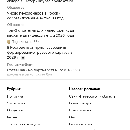
складе в Екатеринбурге после атаки
Общество
Число пенсионеров в России
сократилось на 409 тыс. за год
Общество
Топ-3 стратегии для инвестора, куда
вложить дивиденды летом 2026 года
Подписка на РБК
В Ростове планируют завершить
формирование грузового каркаса в
2029 г.
Ростов-на-Дону
Соглашение о партнерстве ЕАЭС и ОАЭ
вступит в силу 6 октября
Политика
Над тремя районами Ростовской
Рубрики
Новости регионов
области уничтожили БПЛА
Политика
Санкт-Петербург и область
Ростов-на-Дону
Экономика
Екатеринбург
Как Ходынка стала новым центром
притяжения
Общество
Новосибирск
РБК и Stone
Бизнес
Омск
Reuters узнал о просьбе США
Технологии и медиа
Башкортостан
освободить осужденного в России