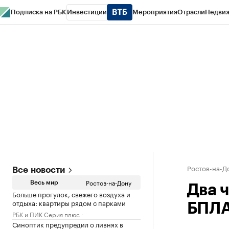
Подписка на РБК
Инвестиции
Мероприятия
Отрасли
Недви
РБК Курсы
РБК Life
Тренды
Визионеры
Национальные проекты
Горо
Спецпроекты СПб
Конференции СПб
Спецпроекты
Проверка конт
Ростов-на-Д
Все новости
Ростов-на-Дону
Весь мир
Два 
Больше прогулок, свежего воздуха и
отдыха: квартиры рядом с парками
БПЛА
РБК и ПИК Серия плюс
Синоптик предупредил о ливнях в