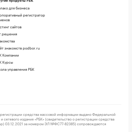
угие продукты РБК
лако для бизнеса
рпоративный регистратор
менов
стинг сайтов
г.решения
акомства
йт знакомств podbor.ru
К Компании
К Курсы
ола управления РБК
регистрации средства массовой информации выдано Федеральной
и сетевого издания «РБК» (свидетельство о регистрации средства
ор) 03.12.2021 за номером ЭЛ №ФС77-82385) сопровождаются