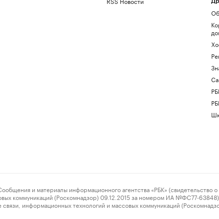
RSS Новости
Др
Об
Ко
до
Хо
Ре
Зн
Са
РБ
РБ
Шк
ения и материалы информационного агентства «РБК» (свидетельство о 
овых коммуникаций (Роскомнадзор) 09.12.2015 за номером ИА №ФС77-63848) 
 связи, информационных технологий и массовых коммуникаций (Роскомнадз