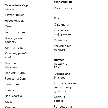
Уведомления
Санкт-Петербург
RSS Новости
и область
Екатеринбург
РБК
Новосибирск
О компании
Омск
Контактная
Башкортостан
информация
Вологодская
Редакция
область
Размещение
Калининград
рекламы
Краснодарский
край
Другие
Нижний
продукты
Новгород
РБК
Пермский край
Облако для
бизнеса
Ростов-на-Дону
Корпоративный
Татарстан
регистратор
Тюмень
доменов
Черноземье
Хостинг
сайтов
Кавказ
Рег.решения
Карелия