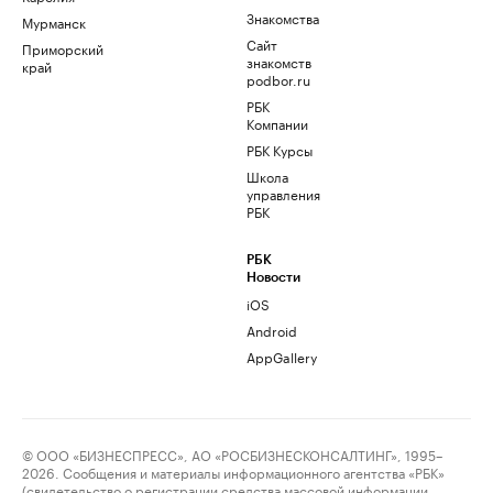
Знакомства
Мурманск
Сайт
Приморский
знакомств
край
podbor.ru
РБК
Компании
РБК Курсы
Школа
управления
РБК
РБК
Новости
iOS
Android
AppGallery
© ООО «БИЗНЕСПРЕСС», АО «РОСБИЗНЕСКОНСАЛТИНГ», 1995–
2026. Сообщения и материалы информационного агентства «РБК»
(свидетельство о регистрации средства массовой информации