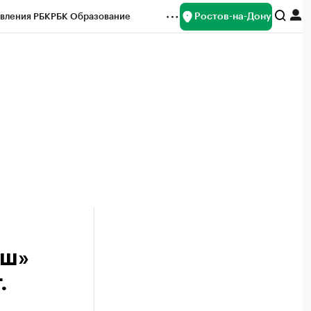
Ростов-на-Дону
вления РБК
РБК Образование
редитные рейтинги
Франшизы
Газета
ок наличной валюты
аш»
.