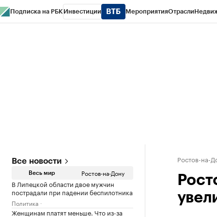
Подписка на РБК
Инвестиции
Мероприятия
Отрасли
Недви
РБК Курсы
РБК Life
Тренды
Визионеры
Национальные проекты
Горо
Спецпроекты СПб
Конференции СПб
Спецпроекты
Проверка конт
Ростов-на-Д
Все новости
Ростов-на-Дону
Весь мир
Рост
В Липецкой области двое мужчин
пострадали при падении беспилотника
увели
Политика
Женщинам платят меньше. Что из-за