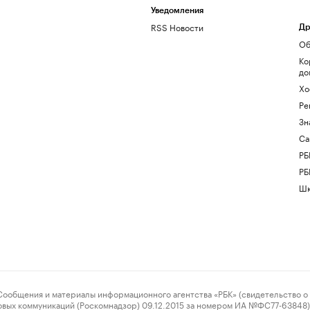
Уведомления
RSS Новости
Др
Об
Ко
до
Хо
Ре
Зн
Са
РБ
РБ
Шк
ения и материалы информационного агентства «РБК» (свидетельство о 
овых коммуникаций (Роскомнадзор) 09.12.2015 за номером ИА №ФС77-63848) 