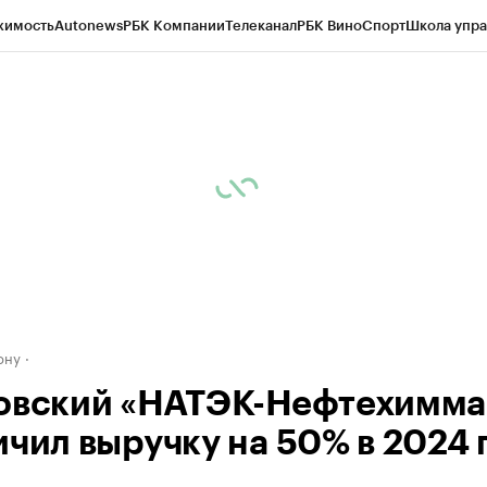
жимость
Autonews
РБК Компании
Телеканал
РБК Вино
Спорт
Школа упра
д
Стиль
Крипто
РБК Бизнес-среда
Дискуссионный клуб
Исследования
К
рагентов
Политика
Экономика
Бизнес
Технологии и медиа
Финансы
Рын
ону
овский «НАТЭК-Нефтехимм
чил выручку на 50% в 2024 г