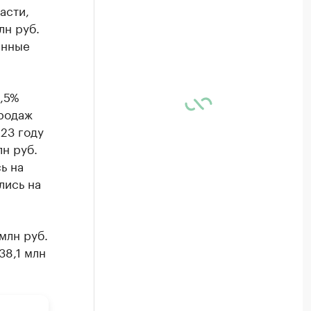
асти,
лн руб.
анные
3,5%
продаж
023 году
лн руб.
ь на
лись на
млн руб.
38,1 млн