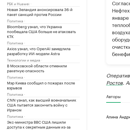
Соглас
РБК и Huawei
Новая Зеландия анонсировала 36-й
Нефтех
пакет санкций против России
январе
Политика
теплоо
Bloomberg узнал, что Украина
воздух
пообещала США больше не атаковать
КТК
оборуд
Политика
очистк
Axios узнал, что OpenAI замедлила
бенефи
разработку ИИ-модели Astra
Технологии и медиа
В Московской области отменили
ракетную опасность
Оператив
Политика
Ростов
. 
Мэр Киева сообщил о пожарах после
взрывов
Политика
Авторы
CNN узнал, как высший военачальник
США пытается закончить войну с
Ираном
Политика
Алина Андр
Экс-министра ВВС США лишили
доступа к секретным данным из-за