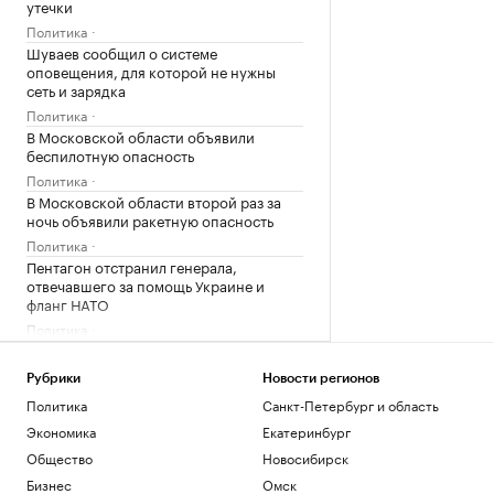
утечки
Политика
Шуваев сообщил о системе
оповещения, для которой не нужны
сеть и зарядка
Политика
В Московской области объявили
беспилотную опасность
Политика
В Московской области второй раз за
ночь объявили ракетную опасность
Политика
Пентагон отстранил генерала,
отвечавшего за помощь Украине и
фланг НАТО
Политика
Загрузить еще
Рубрики
Новости регионов
Политика
Санкт-Петербург и область
Экономика
Екатеринбург
Общество
Новосибирск
Бизнес
Омск