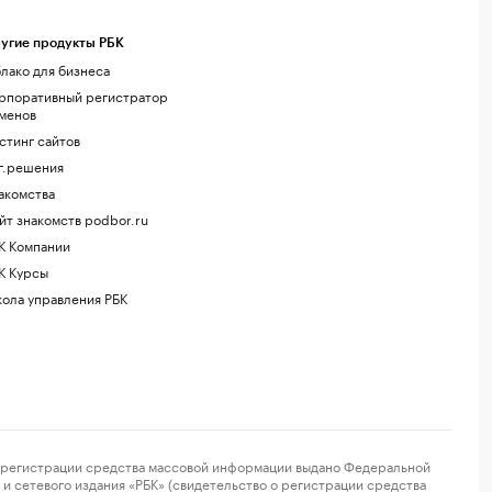
угие продукты РБК
лако для бизнеса
рпоративный регистратор
менов
стинг сайтов
г.решения
акомства
йт знакомств podbor.ru
К Компании
К Курсы
ола управления РБК
регистрации средства массовой информации выдано Федеральной
и сетевого издания «РБК» (свидетельство о регистрации средства