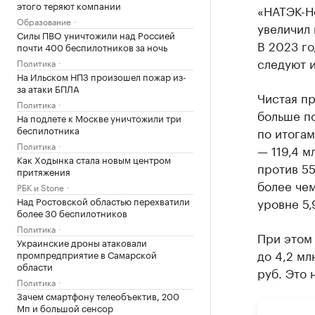
этого теряют компании
«НАТЭК-Н
Образование
увеличил 
Силы ПВО уничтожили над Россией
В 2023 го
почти 400 беспилотников за ночь
следуют и
Политика
На Ильском НПЗ произошел пожар из-
за атаки БПЛА
Чистая пр
Политика
больше по
На подлете к Москве уничтожили три
беспилотника
по итогам
Политика
— 119,4 м
Как Ходынка стала новым центром
против 55
притяжения
более чем
РБК и Stone
Над Ростовской областью перехватили
уровне 5,
более 30 беспилотников
Политика
При этом 
Украинские дроны атаковали
до 4,2 мл
промпредприятие в Самарской
области
руб. Это 
Политика
Зачем смартфону телеобъектив, 200
Мп и большой сенсор