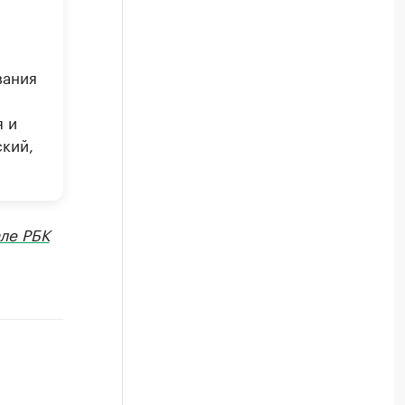
вания
я и
ский,
ле РБК