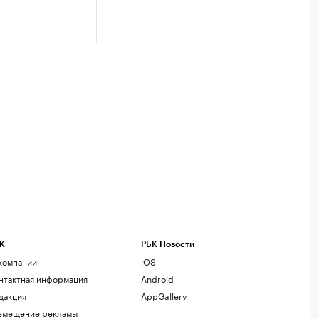
К
РБК Новости
компании
iOS
нтактная информация
Android
дакция
AppGallery
змещение рекламы