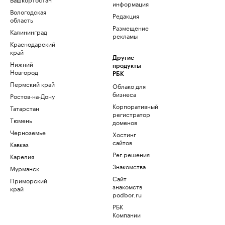
информация
Вологодская
Редакция
область
Размещение
Калининград
рекламы
Краснодарский
край
Другие
Нижний
продукты
Новгород
РБК
Пермский край
Облако для
бизнеса
Ростов-на-Дону
Корпоративный
Татарстан
регистратор
Тюмень
доменов
Черноземье
Хостинг
сайтов
Кавказ
Рег.решения
Карелия
Знакомства
Мурманск
Сайт
Приморский
знакомств
край
podbor.ru
РБК
Компании